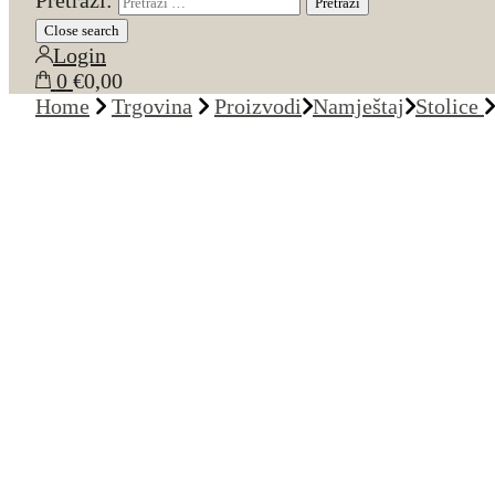
Pretraži:
Close search
Login
0
€0,00
Home
Trgovina
Proizvodi
Namještaj
Stolice