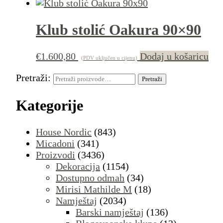
Klub stolić Oakura 90×90
€
1.600,80
Dodaj u košaricu
(PDV uključen u cijenu)
Pretraži:
Pretraži
Kategorije
House Nordic
(843)
Micadoni
(341)
Proizvodi
(3436)
Dekoracija
(1154)
Dostupno odmah
(34)
Mirisi Mathilde M
(18)
Namještaj
(2034)
Barski namještaj
(136)