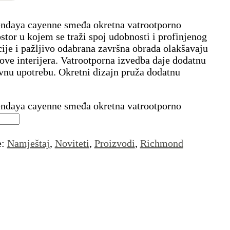
endaya cayenne smeđa okretna vatrootporno
ostor u kojem se traži spoj udobnosti i profinjenog
ije i pažljivo odabrana završna obrada olakšavaju
ilove interijera. Vatrootporna izvedba daje dodatnu
vnu upotrebu. Okretni dizajn pruža dodatnu
endaya cayenne smeđa okretna vatrootporno
e:
Namještaj
,
Noviteti
,
Proizvodi
,
Richmond