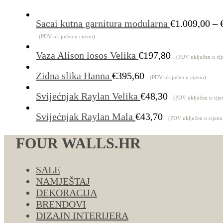
Sacai kutna garnitura modularna
€
1.009,00
–
(PDV uključen u cijenu)
Vaza Alison losos Velika
€
197,80
(PDV uključen u cij
Zidna slika Hanna
€
395,60
(PDV uključen u cijenu)
Svijećnjak Raylan Velika
€
48,30
(PDV uključen u cije
Svijećnjak Raylan Mala
€
43,70
(PDV uključen u cijenu
FOUR WALLS.HR
SALE
NAMJEŠTAJ
DEKORACIJA
BRENDOVI
DIZAJN INTERIJERA