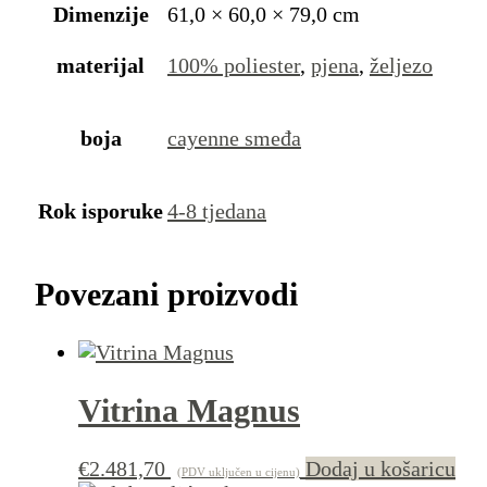
Dimenzije
61,0 × 60,0 × 79,0 cm
materijal
100% poliester
,
pjena
,
željezo
boja
cayenne smeđa
Rok isporuke
4-8 tjedana
Povezani proizvodi
Vitrina Magnus
€
2.481,70
Dodaj u košaricu
(PDV uključen u cijenu)