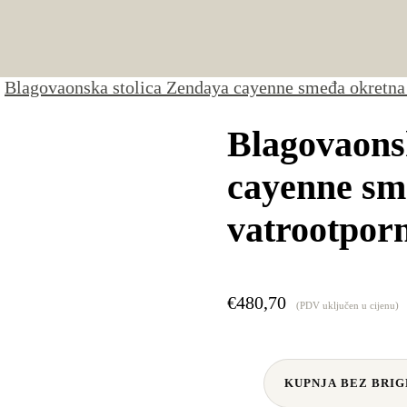
Blagovaonska stolica Zendaya cayenne smeđa okretna
Blagovaons
cayenne sm
vatrootpor
€
480,70
(PDV uključen u cijenu)
KUPNJA BEZ BRIG