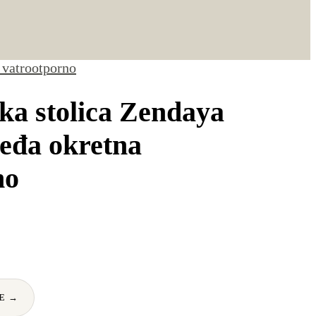
 vatrootporno
ka stolica Zendaya
eđa okretna
no
E →