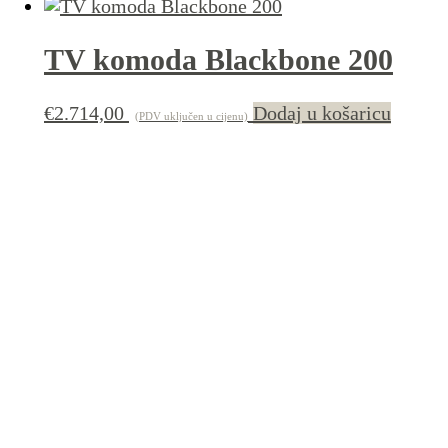
TV komoda Blackbone 200
€
2.714,00
Dodaj u košaricu
(PDV uključen u cijenu)