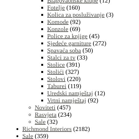
Blagovaonske klupe
(12)
Fotelje
(160)
Kolica za posluživanje
(3)
Komode
(92)
Konzole
(69)
Police za knjige
(45)
Sjedeće garniture
(272)
Spavaća soba
(50)
Stalci za tv
(33)
Stolice
(391)
Stolići
(327)
Stolovi
(220)
Taburei
(119)
Uredski namještaj
(12)
Vrtni namještaj
(92)
Noviteti
(457)
Rasvjeta
(234)
Sale
(32)
Richmond Interiors
(2182)
Sale
(359)