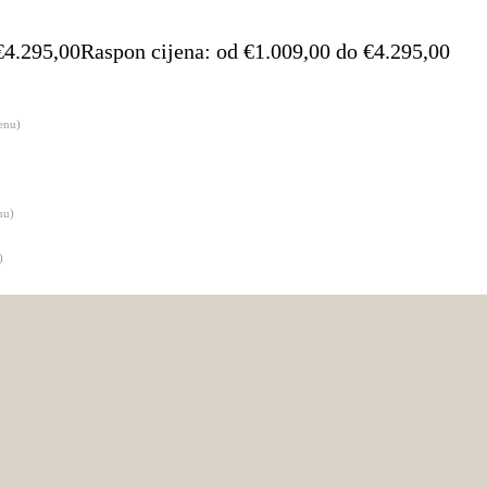
€
4.295,00
Raspon cijena: od €1.009,00 do €4.295,00
enu)
nu)
)