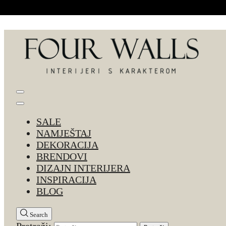
Skip to Content
Four Walls
Sve za interijer po Vašoj mjeri. Salon namještaja, d
SALE
NAMJEŠTAJ
DEKORACIJA
BRENDOVI
DIZAJN INTERIJERA
INSPIRACIJA
BLOG
Search