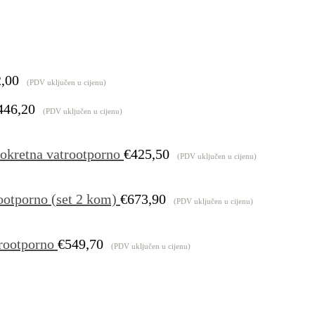
,00
(PDV uključen u cijenu)
446,20
(PDV uključen u cijenu)
okretna vatrootporno
€
425,50
(PDV uključen u cijenu)
ootporno (set 2 kom)
€
673,90
(PDV uključen u cijenu)
rootporno
€
549,70
(PDV uključen u cijenu)