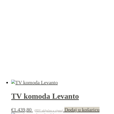
TV komoda Levanto
€
1.439,80
Dodaj u košaricu
(PDV uključen u cijenu)