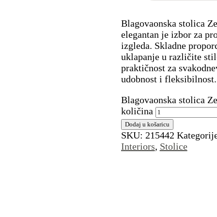
Blagovaonska stolica Z
elegantan je izbor za pr
izgleda. Skladne proporc
uklapanje u različite st
praktičnost za svakodne
udobnost i fleksibilnost.
Blagovaonska stolica Z
količina
Dodaj u košaricu
SKU:
215442
Kategorij
Interiors
,
Stolice