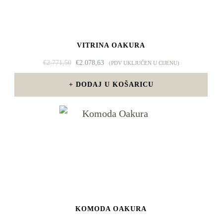
VITRINA OAKURA
IZVORNA
TRENUTNA
€
2.771,50
€
2.078,63
(PDV UKLJUČEN U CIJENU)
CIJENA
CIJENA
BILA
JE:
DODAJ U KOŠARICU
JE:
€2.078,63.
€2.771,50.
KOMODA OAKURA