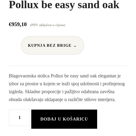
Pollux be easy sand oak
€
959,10
(PDV uključen u cijenu)
KUPNJA BEZ BRIGE →
Blagovaonska stolica Pollux be easy sand oak elegantan je
izbor za prostor u kojem se traži spoj udobnosti i profinjenog
izgleda. Skladne proporcije i pažljivo odabrana završna
obrada olakšavaju uklapanje u različite stilove interijera.
Blagovaonska
DODAJ U KOŠARICU
stolica
Pollux