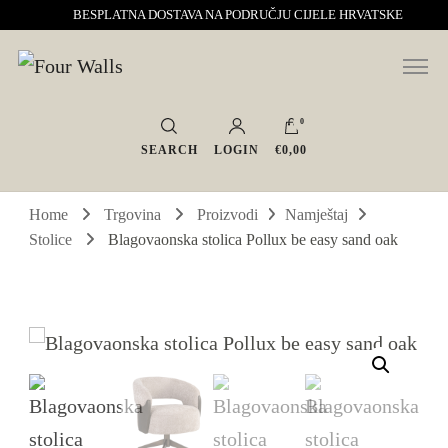
BESPLATNA DOSTAVA NA PODRUČJU CIJELE HRVATSKE
Sve za interijer po Vašoj mjeri. Salon namještaja, dekoracije i rasvjete.
Four Walls
Interijeri s karakterom
0
SEARCH
LOGIN
€0,00
Home
Trgovina
Proizvodi
Namještaj
Stolice
Blagovaonska stolica Pollux be easy sand oak