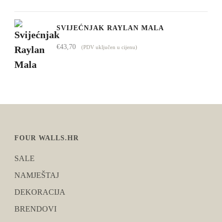
SVIJEĆNJAK RAYLAN MALA
€
43,70
(PDV uključen u cijenu)
FOUR WALLS.HR
SALE
NAMJEŠTAJ
DEKORACIJA
BRENDOVI