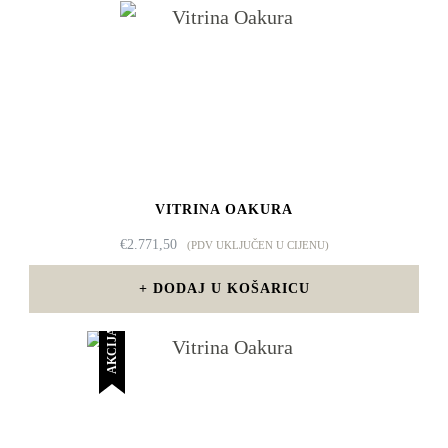
VITRINA OAKURA
€
2.771,50
(PDV UKLJUČEN U CIJENU)
DODAJ U KOŠARICU
AKCIJA!