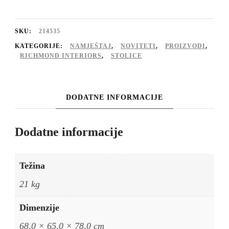
be
easy
SKU:
214535
sand
KATEGORIJE:
NAMJEŠTAJ
,
NOVITETI
,
PROIZVODI
,
RICHMOND INTERIORS
,
STOLICE
oak
količina
DODATNE INFORMACIJE
Dodatne informacije
Težina
21 kg
Dimenzije
68,0 × 65,0 × 78,0 cm