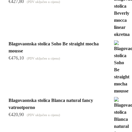
€
427,80
(PDV uključen u cijenu)
Blagovaonska stolica Soho Be straight mocha
mousse
€
476,10
(PDV uključen u cijenu)
Blagovaonska stolica Blanca natural fancy
vatrootporno
€
420,90
(PDV uključen u cijenu)