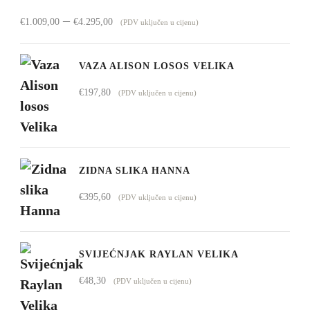
Raspon
–
€
1.009,00
€
4.295,00
(PDV uključen u cijenu)
cijena:
od
VAZA ALISON LOSOS VELIKA
€1.009,00
€
197,80
(PDV uključen u cijenu)
do
€4.295,00
ZIDNA SLIKA HANNA
€
395,60
(PDV uključen u cijenu)
SVIJEĆNJAK RAYLAN VELIKA
€
48,30
(PDV uključen u cijenu)