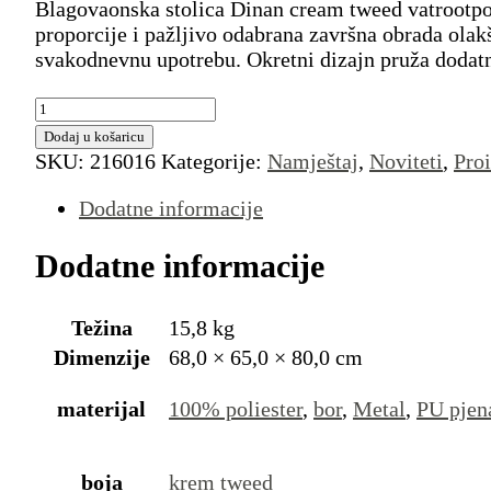
Blagovaonska stolica Dinan cream tweed vatrootporn
proporcije i pažljivo odabrana završna obrada olakš
svakodnevnu upotrebu. Okretni dizajn pruža dodatnu
Blagovaonska
stolica
Dodaj u košaricu
Dinan
SKU:
216016
Kategorije:
Namještaj
,
Noviteti
,
Pro
cream
tweed
Dodatne informacije
vatrootporno
-
Dodatne informacije
okretna
količina
Težina
15,8 kg
Dimenzije
68,0 × 65,0 × 80,0 cm
materijal
100% poliester
,
bor
,
Metal
,
PU pjen
boja
krem tweed