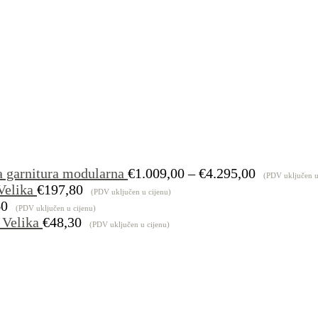
Raspon
a garnitura modularna
€
1.009,00
–
€
4.295,00
(PDV uključen u
cijena:
Velika
€
197,80
(PDV uključen u cijenu)
od
60
(PDV uključen u cijenu)
€1.009,00
 Velika
€
48,30
(PDV uključen u cijenu)
do
€4.295,00