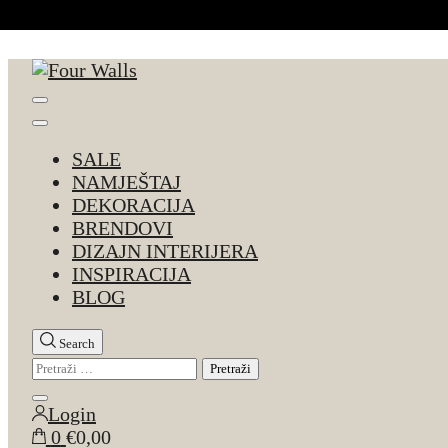
Skip to Content
Four Walls
Sve za interijer po Vašoj mjeri. Salon namještaja, d
SALE
NAMJEŠTAJ
DEKORACIJA
BRENDOVI
DIZAJN INTERIJERA
INSPIRACIJA
BLOG
Search
Pretraži:
Close
Login
search
0
€0,00