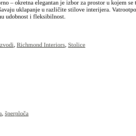
o – okretna elegantan je izbor za prostor u kojem se t
avaju uklapanje u različite stilove interijera. Vatroot
 udobnost i fleksibilnost.
izvodi
,
Richmond Interiors
,
Stolice
a
,
šperploča