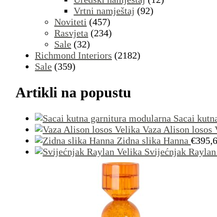
Vrtni namještaj
(92)
Noviteti
(457)
Rasvjeta
(234)
Sale
(32)
Richmond Interiors
(2182)
Sale
(359)
Artikli na popustu
Sacai kutn
Vaza Alison losos 
Zidna slika Hanna
€
395,
Svijećnjak Raylan