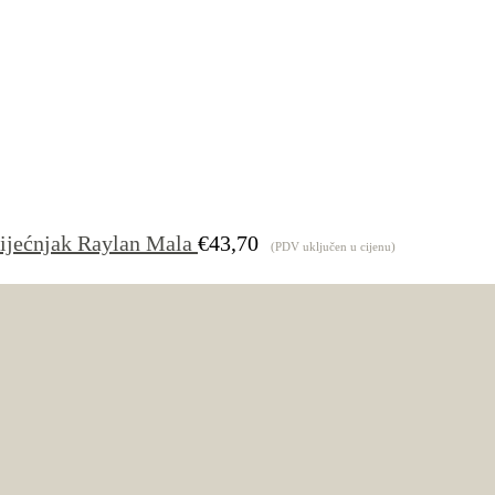
ijećnjak Raylan Mala
€
43,70
(PDV uključen u cijenu)