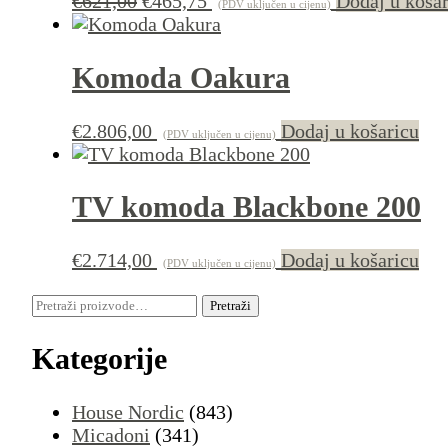
€
621,00
€
465,75
Dodaj u koša
(PDV uključen u cijenu)
cijena
cijena
bila
je:
je:
€465,75.
Komoda Oakura
€621,00.
€
2.806,00
Dodaj u košaricu
(PDV uključen u cijenu)
TV komoda Blackbone 200
€
2.714,00
Dodaj u košaricu
(PDV uključen u cijenu)
Pretraži:
Pretraži
Kategorije
House Nordic
(843)
Micadoni
(341)