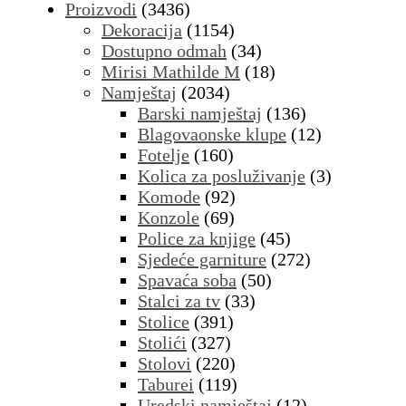
Proizvodi
(3436)
Dekoracija
(1154)
Dostupno odmah
(34)
Mirisi Mathilde M
(18)
Namještaj
(2034)
Barski namještaj
(136)
Blagovaonske klupe
(12)
Fotelje
(160)
Kolica za posluživanje
(3)
Komode
(92)
Konzole
(69)
Police za knjige
(45)
Sjedeće garniture
(272)
Spavaća soba
(50)
Stalci za tv
(33)
Stolice
(391)
Stolići
(327)
Stolovi
(220)
Taburei
(119)
Uredski namještaj
(12)