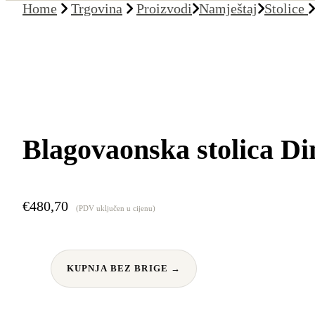
Home
Trgovina
Proizvodi
Namještaj
Stolice
Blagovaonska stolica D
€
480,70
(PDV uključen u cijenu)
KUPNJA BEZ BRIGE →