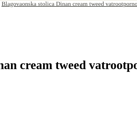
Blagovaonska stolica Dinan cream tweed vatrootporno
inan cream tweed vatrootp