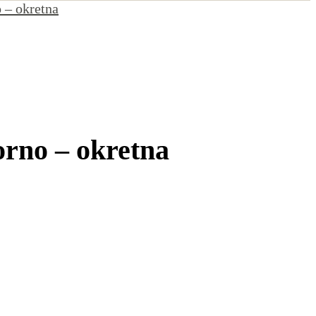
 – okretna
orno – okretna