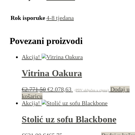
Rok isporuke
4-8 tjedana
Povezani proizvodi
Akcija!
Vitrina Oakura
Izvorna
Trenutna
€
2.771,50
€
2.078,63
Dodaj u
(PDV uključen u cijenu)
cijena
cijena
košaricu
bila
je:
Akcija!
je:
€2.078,63.
€2.771,50.
Stolić uz sofu Blackbone
Izvorna
Trenutna