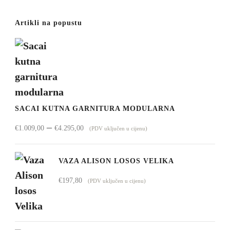
Artikli na popustu
SACAI KUTNA GARNITURA MODULARNA
Raspon
–
€
1.009,00
€
4.295,00
(PDV uključen u cijenu)
cijena:
od
VAZA ALISON LOSOS VELIKA
€1.009,00
€
197,80
(PDV uključen u cijenu)
do
€4.295,00