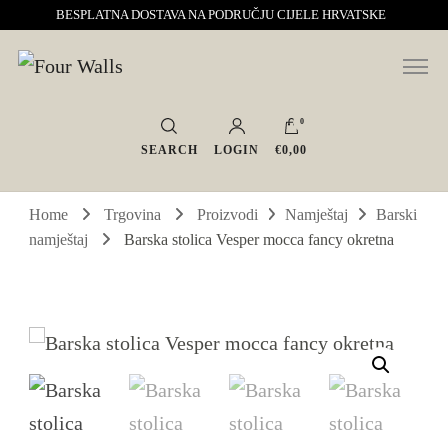
BESPLATNA DOSTAVA NA PODRUČJU CIJELE HRVATSKE
Sve za interijer po Vašoj mjeri. Salon namještaja, dekoracije i rasvjete.
Four Walls
Interijeri s karakterom
0
SEARCH
LOGIN
€0,00
Home
Trgovina
Proizvodi
Namještaj
Barski
namještaj
Barska stolica Vesper mocca fancy okretna