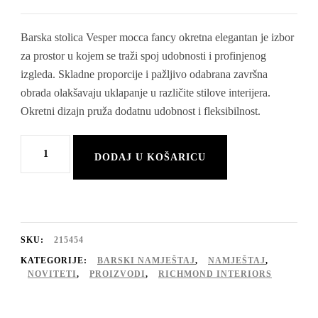
Barska stolica Vesper mocca fancy okretna elegantan je izbor
za prostor u kojem se traži spoj udobnosti i profinjenog
izgleda. Skladne proporcije i pažljivo odabrana završna
obrada olakšavaju uklapanje u različite stilove interijera.
Okretni dizajn pruža dodatnu udobnost i fleksibilnost.
Barska
DODAJ U KOŠARICU
stolica
Vesper
mocca
fancy
SKU:
215454
okretna
KATEGORIJE:
BARSKI NAMJEŠTAJ
,
NAMJEŠTAJ
,
NOVITETI
,
PROIZVODI
,
RICHMOND INTERIORS
količina