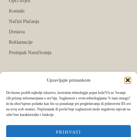
Opći uvjeti
Kontakt
Načini Plaćanja
Dostava
Reklamacije
Postupak Naručivanja
PRATITE NAS
Upravljajte pristankom
Facebook
Da bismo pružili najbolje iskustvo, koristimo tehnologije poput kola?i?a za ?uvanje
i/ili pristup informacijama o ure?aju. Suglasnost s ovim tehnologijama ?e nam omogu?
Instagram
iti da obra?ujemo podatke kao što su ponašanje pri pregledavanju ili jedinstveni ID-ovi
na ovoj web stranici. Nepristanak ili povla?enje suglasnosti može negativno utjecati na
Tik Tok
odre?ene karakteristike i funkcije.
PRIHVATI