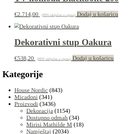
€
2.714,00
Dodaj u košaricu
(PDV uključen u cijenu)
Dekorativni stup Oakura
€
538,20
Dodaj u košaricu
(PDV uključen u cijenu)
Kategorije
House Nordic
(843)
Micadoni
(341)
Proizvodi
(3436)
Dekoracija
(1154)
Dostupno odmah
(34)
Mirisi Mathilde M
(18)
Namještaj
(2034)