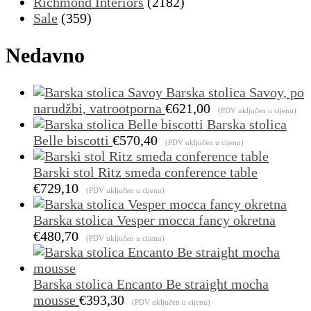
Richmond Interiors
(2182)
Sale
(359)
Nedavno
Barska stolica Savoy, po
narudžbi, vatrootporna
€
621,00
(PDV uključen u cijenu)
Barska stolica
Belle biscotti
€
570,40
(PDV uključen u cijenu)
Barski stol Ritz smeđa conference table
€
729,10
(PDV uključen u cijenu)
Barska stolica Vesper mocca fancy okretna
€
480,70
(PDV uključen u cijenu)
Barska stolica Encanto Be straight mocha
mousse
€
393,30
(PDV uključen u cijenu)