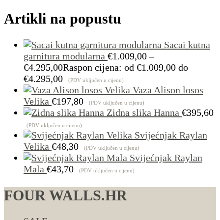
Artikli na popustu
Sacai kutna
garnitura modularna
€
1.009,00
–
€
4.295,00
Raspon cijena: od €1.009,00 do
€4.295,00
(PDV uključen u cijenu)
Vaza Alison losos
Velika
€
197,80
(PDV uključen u cijenu)
Zidna slika Hanna
€
395,60
(PDV uključen u cijenu)
Svijećnjak Raylan
Velika
€
48,30
(PDV uključen u cijenu)
Svijećnjak Raylan
Mala
€
43,70
(PDV uključen u cijenu)
FOUR WALLS.HR