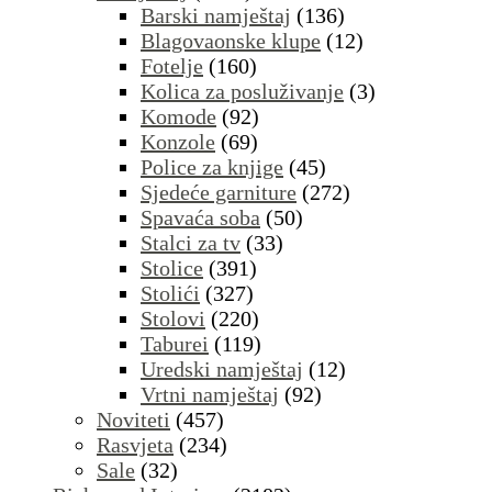
Barski namještaj
(136)
Blagovaonske klupe
(12)
Fotelje
(160)
Kolica za posluživanje
(3)
Komode
(92)
Konzole
(69)
Police za knjige
(45)
Sjedeće garniture
(272)
Spavaća soba
(50)
Stalci za tv
(33)
Stolice
(391)
Stolići
(327)
Stolovi
(220)
Taburei
(119)
Uredski namještaj
(12)
Vrtni namještaj
(92)
Noviteti
(457)
Rasvjeta
(234)
Sale
(32)