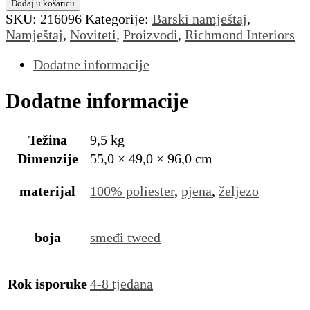
Dodaj u košaricu
SKU:
216096
Kategorije:
Barski namještaj
,
Namještaj
,
Noviteti
,
Proizvodi
,
Richmond Interiors
Dodatne informacije
Dodatne informacije
Težina
9,5 kg
Dimenzije
55,0 × 49,0 × 96,0 cm
materijal
100% poliester
,
pjena
,
željezo
boja
smeđi tweed
Rok isporuke
4-8 tjedana