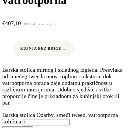
vatrootporna
€
407,10
(PDV uključen u cijenu)
KUPNJA BEZ BRIGE →
Barska stolica mirnog i skladnog izgleda. Presvlaka
od smeđeg tweeda unosi toplinu i teksturu, dok
vatrootporna obrada daje dodatnu praktičnost u
različitim interijerima. Udobno sjedište i vitke
proporcije čine je prikladnom za kuhinjski otok ili
bar.
Barska stolica Odarby, smeđi tweed, vatrootporna
količina