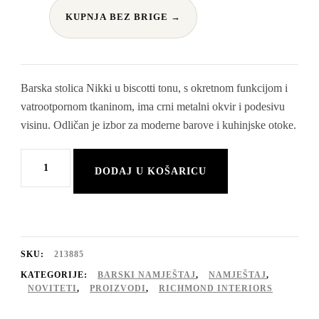
KUPNJA BEZ BRIGE →
Barska stolica Nikki u biscotti tonu, s okretnom funkcijom i
vatrootpornom tkaninom, ima crni metalni okvir i podesivu
visinu. Odličan je izbor za moderne barove i kuhinjske otoke.
Barska
DODAJ U KOŠARICU
stolica
Nikki,
biscotti,
okretna,
SKU:
213885
vatrootporna
KATEGORIJE:
BARSKI NAMJEŠTAJ
,
NAMJEŠTAJ
,
NOVITETI
,
PROIZVODI
,
RICHMOND INTERIORS
količina