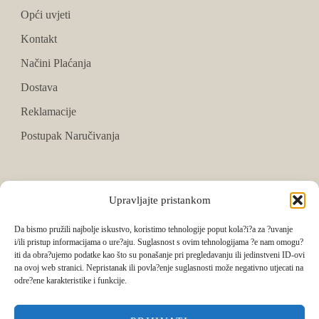
Opći uvjeti
Kontakt
Načini Plaćanja
Dostava
Reklamacije
Postupak Naručivanja
PRATITE NAS
Upravljajte pristankom
Facebook
Da bismo pružili najbolje iskustvo, koristimo tehnologije poput kola?i?a za ?uvanje
i/ili pristup informacijama o ure?aju. Suglasnost s ovim tehnologijama ?e nam omogu?
Instagram
iti da obra?ujemo podatke kao što su ponašanje pri pregledavanju ili jedinstveni ID-ovi
na ovoj web stranici. Nepristanak ili povla?enje suglasnosti može negativno utjecati na
Tik Tok
odre?ene karakteristike i funkcije.