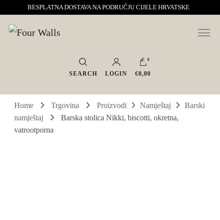
BESPLATNA DOSTAVA NA PODRUČJU CIJELE HRVATSKE
Sve za interijer po Vašoj mjeri. Salon namještaja, dekoracije i rasvjete.
Four Walls
Interijeri s karakterom
0
SEARCH
LOGIN
€0,00
Home
Trgovina
Proizvodi
Namještaj
Barski
namještaj
Barska stolica Nikki, biscotti, okretna,
vatrootporna