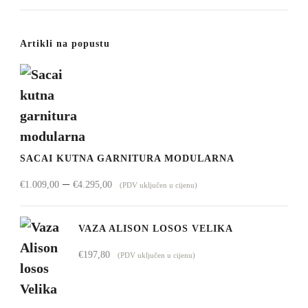
Artikli na popustu
SACAI KUTNA GARNITURA MODULARNA
Raspon
–
€
1.009,00
€
4.295,00
(PDV uključen u cijenu)
cijena:
od
VAZA ALISON LOSOS VELIKA
€1.009,00
€
197,80
(PDV uključen u cijenu)
do
€4.295,00