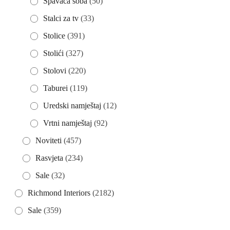
Spavaća soba
(50)
Stalci za tv
(33)
Stolice
(391)
Stolići
(327)
Stolovi
(220)
Taburei
(119)
Uredski namještaj
(12)
Vrtni namještaj
(92)
Noviteti
(457)
Rasvjeta
(234)
Sale
(32)
Richmond Interiors
(2182)
Sale
(359)