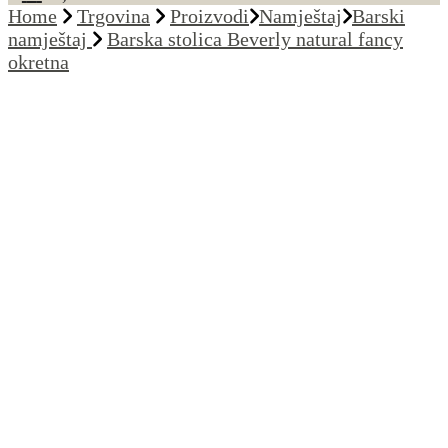
Home
Trgovina
Proizvodi
Namještaj
Barski
namještaj
Barska stolica Beverly natural fancy
okretna