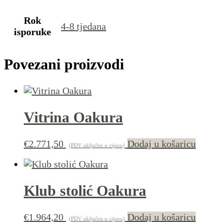
Rok
4-8 tjedana
isporuke
Povezani proizvodi
Vitrina Oakura
€
2.771,50
Dodaj u košaricu
(PDV uključen u cijenu)
Klub stolić Oakura
€
1.964,20
Dodaj u košaricu
(PDV uključen u cijenu)