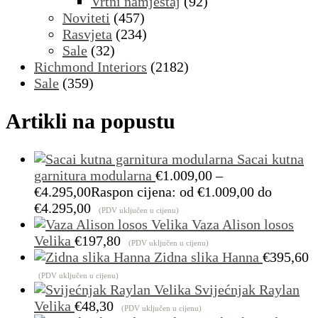
Vrtni namještaj
(92)
Noviteti
(457)
Rasvjeta
(234)
Sale
(32)
Richmond Interiors
(2182)
Sale
(359)
Artikli na popustu
Sacai kutna
garnitura modularna
€
1.009,00
–
€
4.295,00
Raspon cijena: od €1.009,00 do
€4.295,00
(PDV uključen u cijenu)
Vaza Alison losos
Velika
€
197,80
(PDV uključen u cijenu)
Zidna slika Hanna
€
395,60
(PDV uključen u cijenu)
Svijećnjak Raylan
Velika
€
48,30
(PDV uključen u cijenu)