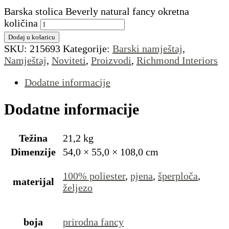
Barska stolica Beverly natural fancy okretna
količina
Dodaj u košaricu
SKU:
215693
Kategorije:
Barski namještaj
,
Namještaj
,
Noviteti
,
Proizvodi
,
Richmond Interiors
Dodatne informacije
Dodatne informacije
Težina
21,2 kg
Dimenzije
54,0 × 55,0 × 108,0 cm
100% poliester
,
pjena
,
šperploča
,
materijal
željezo
boja
prirodna fancy