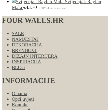
Svijećnjak Raylan
Mala
€
43,70
(PDV uključen u cijenu)
FOUR WALLS.HR
SALE
NAMJEŠTAJ
DEKORACIJA
BRENDOVI
DIZAJN INTERIJERA
INSPIRACIJA
BLOG
INFORMACIJE
O nama
Opći uvjeti
Kontakt