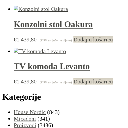
Konzolni stol Oakura
€
1.439,80
Dodaj u košaricu
(PDV uključen u cijenu)
TV komoda Levanto
€
1.439,80
Dodaj u košaricu
(PDV uključen u cijenu)
Kategorije
House Nordic
(843)
Micadoni
(341)
Proizvodi
(3436)