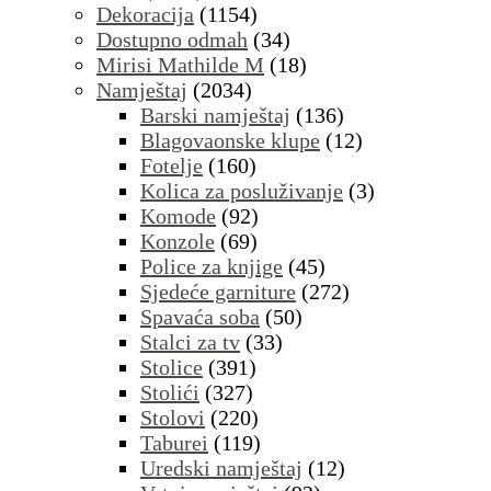
Dekoracija
(1154)
Dostupno odmah
(34)
Mirisi Mathilde M
(18)
Namještaj
(2034)
Barski namještaj
(136)
Blagovaonske klupe
(12)
Fotelje
(160)
Kolica za posluživanje
(3)
Komode
(92)
Konzole
(69)
Police za knjige
(45)
Sjedeće garniture
(272)
Spavaća soba
(50)
Stalci za tv
(33)
Stolice
(391)
Stolići
(327)
Stolovi
(220)
Taburei
(119)
Uredski namještaj
(12)