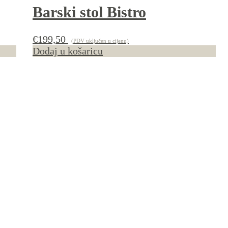
Barski stol Bistro
€
199,50
(PDV uključen u cijenu)
Dodaj u košaricu