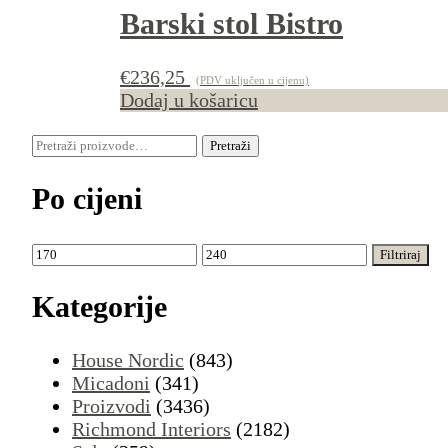
Barski stol Bistro
€
236,25
(PDV uključen u cijenu)
Dodaj u košaricu
Pretraži:
Pretraži
Po cijeni
Min
Maks
Filtriraj
cijena
cijena
Kategorije
House Nordic
(843)
Micadoni
(341)
Proizvodi
(3436)
Richmond Interiors
(2182)