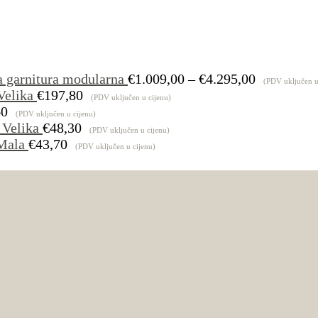
Raspon
a garnitura modularna
€
1.009,00
–
€
4.295,00
(PDV uključen u
cijena:
Velika
€
197,80
(PDV uključen u cijenu)
od
60
(PDV uključen u cijenu)
€1.009,00
 Velika
€
48,30
(PDV uključen u cijenu)
do
Mala
€
43,70
(PDV uključen u cijenu)
€4.295,00