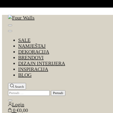
Skip to Content
Four Walls
Sve za interijer po Vašoj mjeri. Salon namještaja, d
SALE
NAMJEŠTAJ
DEKORACIJA
BRENDOVI
DIZAJN INTERIJERA
INSPIRACIJA
BLOG
Search
Pretraži:
Close
Login
search
0
€0,00