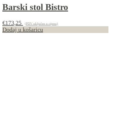
Barski stol Bistro
€
173,25
(PDV uključen u cijenu)
Dodaj u košaricu