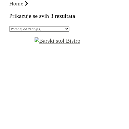
Home
Poredano
Prikazuje se svih 3 rezultata
po
najnovijem