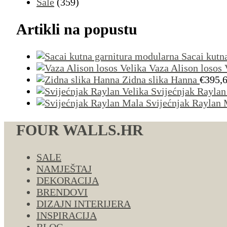
Sale
(359)
Artikli na popustu
Sacai kutn
Vaza Alison losos 
Zidna slika Hanna
€
395,
Svijećnjak Raylan
Svijećnjak Raylan 
FOUR WALLS.HR
SALE
NAMJEŠTAJ
DEKORACIJA
BRENDOVI
DIZAJN INTERIJERA
INSPIRACIJA
BLOG