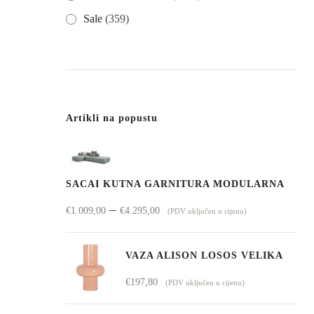
Sale
(359)
Artikli na popustu
SACAI KUTNA GARNITURA MODULARNA
Raspon
–
€
1.009,00
€
4.295,00
(PDV uključen u cijenu)
cijena:
od
VAZA ALISON LOSOS VELIKA
€1.009,00
€
197,80
(PDV uključen u cijenu)
do
€4.295,00