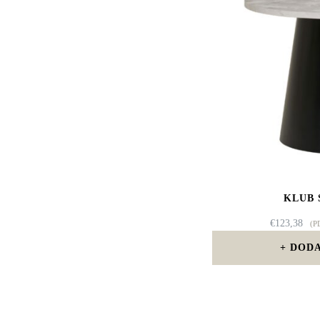
KLUB 
€
123,38
(P
DODA