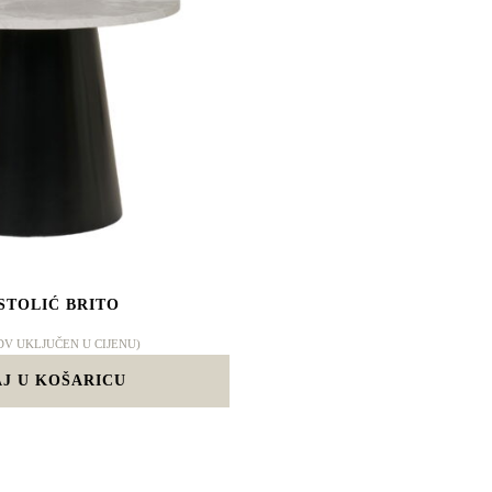
STOLIĆ BRITO
DV UKLJUČEN U CIJENU)
J U KOŠARICU