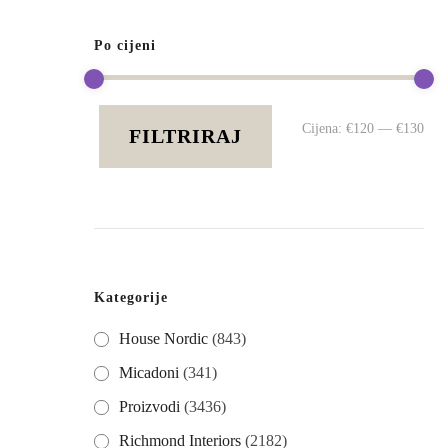
Po cijeni
Mi
Ma
Cijena:
€120
—
€130
FILTRIRAJ
cij
cij
Kategorije
House Nordic
(843)
Micadoni
(341)
Proizvodi
(3436)
Richmond Interiors
(2182)