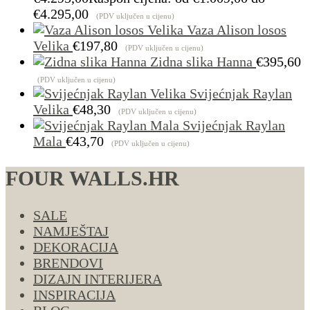
€4.295,00
(PDV uključen u cijenu)
Vaza Alison losos
Velika
€
197,80
(PDV uključen u cijenu)
Zidna slika Hanna
€
395,60
(PDV uključen u cijenu)
Svijećnjak Raylan
Velika
€
48,30
(PDV uključen u cijenu)
Svijećnjak Raylan
Mala
€
43,70
(PDV uključen u cijenu)
FOUR WALLS.HR
SALE
NAMJEŠTAJ
DEKORACIJA
BRENDOVI
DIZAJN INTERIJERA
INSPIRACIJA