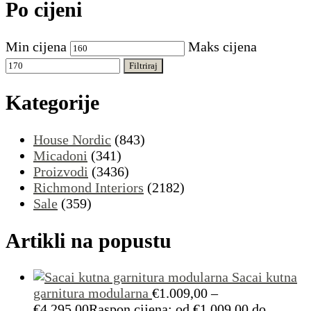
Po cijeni
Min cijena
Maks cijena
Filtriraj
Kategorije
House Nordic
(843)
Micadoni
(341)
Proizvodi
(3436)
Richmond Interiors
(2182)
Sale
(359)
Artikli na popustu
Sacai kutna
garnitura modularna
€
1.009,00
–
€
4.295,00
Raspon cijena: od €1.009,00 do