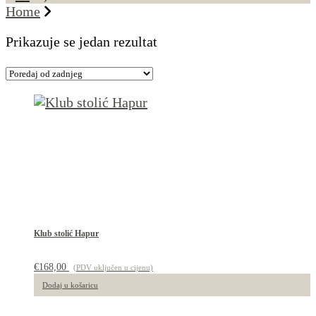
Home
Prikazuje se jedan rezultat
Klub stolić Hapur
€
168,00
(PDV uključen u cijenu)
Dodaj u košaricu