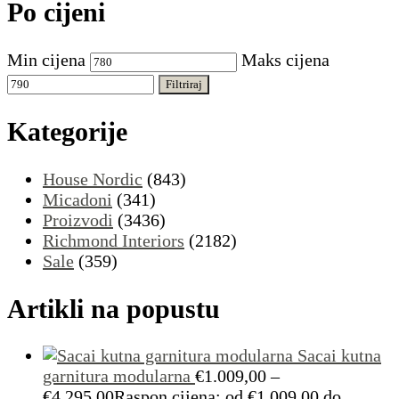
Po cijeni
Min cijena
Maks cijena
Filtriraj
Kategorije
House Nordic
(843)
Micadoni
(341)
Proizvodi
(3436)
Richmond Interiors
(2182)
Sale
(359)
Artikli na popustu
Sacai kutna
garnitura modularna
€
1.009,00
–
€
4.295,00
Raspon cijena: od €1.009,00 do