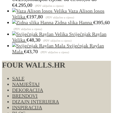
€4.295,00
(PDV uključen u cijenu)
Vaza Alison losos
Velika
€
197,80
(PDV uključen u cijenu)
Zidna slika Hanna
€
395,60
(PDV uključen u cijenu)
Svijećnjak Raylan
Velika
€
48,30
(PDV uključen u cijenu)
Svijećnjak Raylan
Mala
€
43,70
(PDV uključen u cijenu)
FOUR WALLS.HR
SALE
NAMJEŠTAJ
DEKORACIJA
BRENDOVI
DIZAJN INTERIJERA
INSPIRACIJA