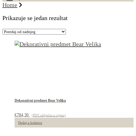
Home
Prikazuje se jedan rezultat
Dekorativni predmet Bear Velika
€
784,30
(PDV uključen u cijenu)
Dodaj u košaricu