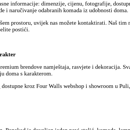
asne informacije: dimenzije, cijenu, fotografije, dostu
e i naručivanje odabranih komada iz udobnosti doma.
ašem prostoru, uvijek nas možete kontaktirati. Naš tim
lite postići.
arakter
remium brendove namještaja, rasvjete i dekoracija. Sv
ofiju doma s karakterom.
e
dostupne kroz Four Walls webshop i showroom u Puli, 
Ponekad je dovoljan jedan novi stolić, komoda, lampa, t