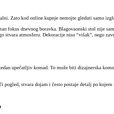
onalni. Zato kod online kupnje nemojte gledati samo izg
ntan fokus dnevnog boravka. Blagovaonski stol nije sa
go stvara atmosferu. Dekoracije nisu “višak”, nego zavr
jedan upečatljiv komad. To može biti dizajnerska komoda
i pogled, stvara dojam i često postaje detalj po kojem s
a