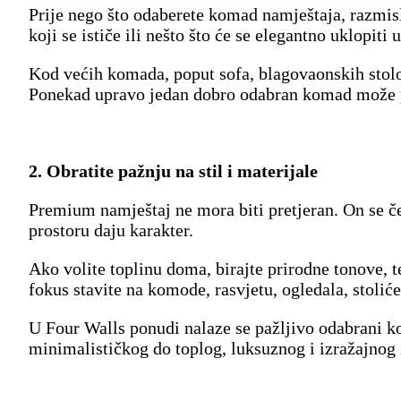
Prije nego što odaberete komad namještaja, razmisl
koji se ističe ili nešto što će se elegantno uklopiti 
Kod većih komada, poput sofa, blagovaonskih stolov
Ponekad upravo jedan dobro odabran komad može pr
2. Obratite pažnju na stil i materijale
Premium namještaj ne mora biti pretjeran. On se č
prostoru daju karakter.
Ako volite toplinu doma, birajte prirodne tonove, t
fokus stavite na komode, rasvjetu, ogledala, stolić
U Four Walls ponudi nalaze se pažljivo odabrani ko
minimalističkog do toplog, luksuznog i izražajnog i