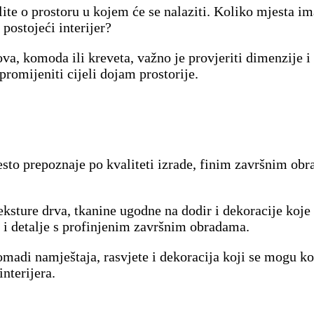
ite o prostoru u kojem će se nalaziti. Koliko mjesta i
u postojeći interijer?
a, komoda ili kreveta, važno je provjeriti dimenzije i
omijeniti cijeli dojam prostorije.
esto prepoznaje po kvaliteti izrade, finim završnim ob
eksture drva, tkanine ugodne na dodir i dekoracije koje
e i detalje s profinjenim završnim obradama.
madi namještaja, rasvjete i dekoracija koji se mogu ko
nterijera.