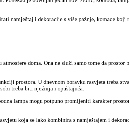
ati namještaj i dekoracije s više pažnje, komade koji ni
ju atmosfere doma. Ona ne služi samo tome da prostor b
funkciji prostora. U dnevnom boravku rasvjeta treba st
sobi treba biti nježnija i opuštajuća.
i podna lampa mogu potpuno promijeniti karakter prostor
svjetu koja se lako kombinira s namještajem i dekoraci