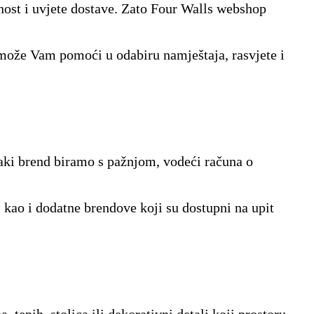
pnost i uvjete dostave. Zato Four Walls webshop
 može Vam pomoći u odabiru namještaja, rasvjete i
aki brend biramo s pažnjom, vodeći računa o
kao i dodatne brendove koji su dostupni na upit
epih, stolica ili dekorativni detalj koji prostoru