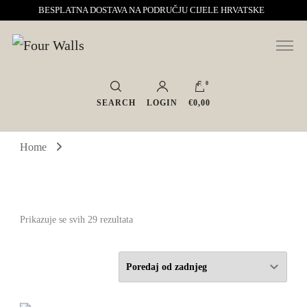
BESPLATNA DOSTAVA NA PODRUČJU CIJELE HRVATSKE
Sve za interijer po Vašoj mjeri. Salon namještaja, dekoracije i rasvjete.
Four Walls
Interijeri s karakterom
0
SEARCH
LOGIN
€0,00
Home
Poredano
Prikazuje se svih 29 rezultata
po
najnovijem