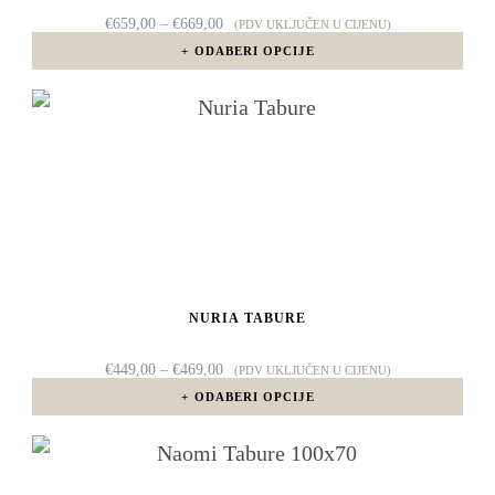
mogu
RASPON
€
659,00
–
€
669,00
(PDV UKLJUČEN U CIJENU)
CIJENA:
odabrati
ODABERI OPCIJE
OD
€659,00
na
DO
Ovaj
€669,00
stranici
proizvod
proizvoda
ima
više
varijanti.
Opcije
NURIA TABURE
se
mogu
RASPON
€
449,00
–
€
469,00
(PDV UKLJUČEN U CIJENU)
CIJENA:
odabrati
ODABERI OPCIJE
OD
€449,00
na
DO
Ovaj
€469,00
stranici
proizvod