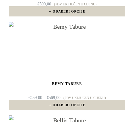
mogu
€
599,00
(PDV UKLJUČEN U CIJENU)
odabrati
ODABERI OPCIJE
na
Ovaj
stranici
proizvod
proizvoda
ima
više
varijanti.
Opcije
BEMY TABURE
se
mogu
RASPON
€
459,00
–
€
569,00
(PDV UKLJUČEN U CIJENU)
CIJENA:
odabrati
ODABERI OPCIJE
OD
€459,00
na
DO
Ovaj
€569,00
stranici
proizvod