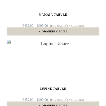
varijanti.
Opcije
MAMAIA TABURE
se
mogu
RASPON
€
469,00
–
€
499,00
(PDV UKLJUČEN U CIJENU)
CIJENA:
odabrati
ODABERI OPCIJE
OD
€469,00
na
DO
Ovaj
€499,00
stranici
proizvod
proizvoda
ima
više
varijanti.
Opcije
LUPINE TABURE
se
mogu
RASPON
€
459,00
–
€
499,00
(PDV UKLJUČEN U CIJENU)
CIJENA:
odabrati
ODABERI OPCIJE