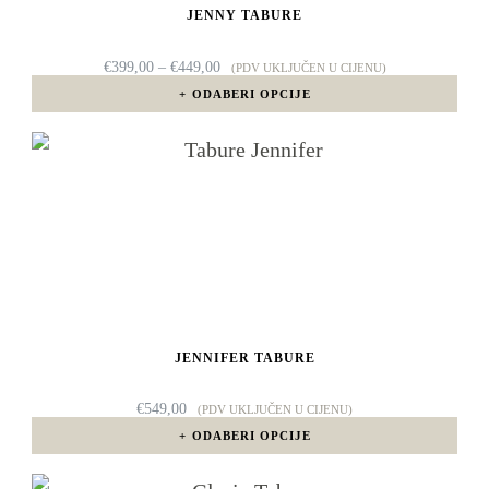
JENNY TABURE
se
mogu
RASPON
€
399,00
–
€
449,00
(PDV UKLJUČEN U CIJENU)
CIJENA:
odabrati
ODABERI OPCIJE
OD
€399,00
na
DO
Ovaj
€449,00
stranici
proizvod
proizvoda
ima
više
varijanti.
Opcije
JENNIFER TABURE
se
mogu
€
549,00
(PDV UKLJUČEN U CIJENU)
odabrati
ODABERI OPCIJE
na