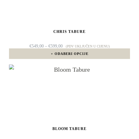
više
varijanti.
Opcije
CHRIS TABURE
se
mogu
RASPON
€
549,00
–
€
599,00
(PDV UKLJUČEN U CIJENU)
CIJENA:
odabrati
ODABERI OPCIJE
OD
€549,00
na
DO
Ovaj
€599,00
stranici
proizvod
proizvoda
ima
više
varijanti.
Opcije
BLOOM TABURE
se