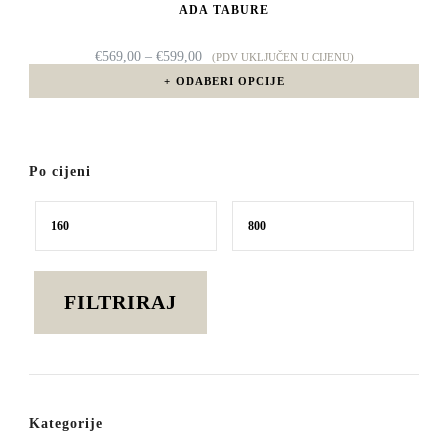
ADA TABURE
se
mogu
RASPON
€
569,00
–
€
599,00
(PDV UKLJUČEN U CIJENU)
CIJENA:
odabrati
ODABERI OPCIJE
OD
€569,00
na
DO
€599,00
stranici
Po cijeni
proizvoda
Min
Maks
cijena
cijena
FILTRIRAJ
Kategorije