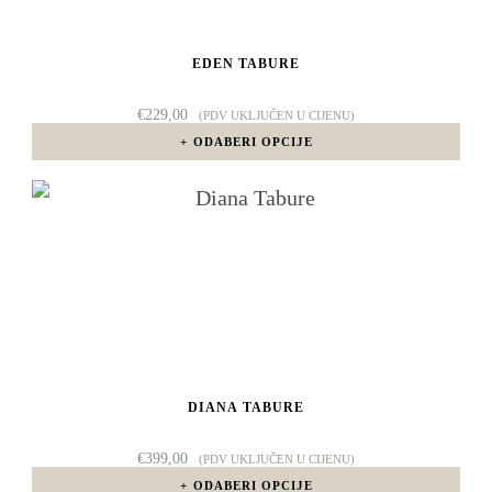
Opcije
EDEN TABURE
se
mogu
€
229,00
(PDV UKLJUČEN U CIJENU)
odabrati
ODABERI OPCIJE
na
Ovaj
stranici
proizvod
proizvoda
ima
više
varijanti.
Opcije
DIANA TABURE
se
mogu
€
399,00
(PDV UKLJUČEN U CIJENU)
odabrati
ODABERI OPCIJE