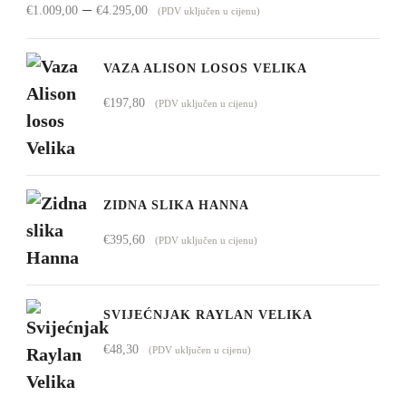
Raspon
–
€
1.009,00
€
4.295,00
(PDV uključen u cijenu)
cijena:
od
VAZA ALISON LOSOS VELIKA
€1.009,00
€
197,80
(PDV uključen u cijenu)
do
€4.295,00
ZIDNA SLIKA HANNA
€
395,60
(PDV uključen u cijenu)
SVIJEĆNJAK RAYLAN VELIKA
€
48,30
(PDV uključen u cijenu)