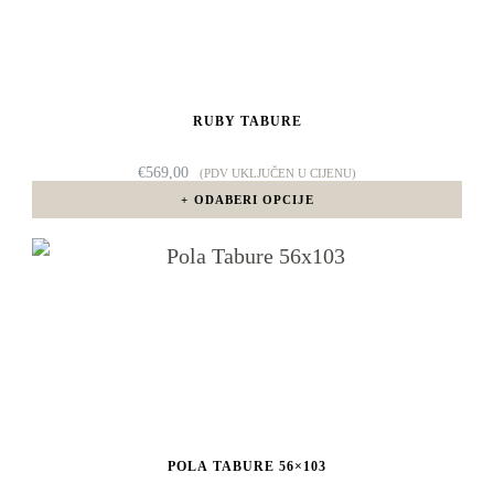
više
varijanti.
Opcije
RUBY TABURE
se
mogu
€
569,00
(PDV UKLJUČEN U CIJENU)
odabrati
ODABERI OPCIJE
na
Ovaj
stranici
proizvod
proizvoda
ima
više
varijanti.
Opcije
POLA TABURE 56×103
se