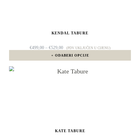
više
varijanti.
Opcije
KENDAL TABURE
se
mogu
RASPON
€
499,00
–
€
529,00
(PDV UKLJUČEN U CIJENU)
CIJENA:
odabrati
ODABERI OPCIJE
OD
€499,00
na
DO
Ovaj
€529,00
stranici
proizvod
proizvoda
ima
više
varijanti.
Opcije
KATE TABURE
se