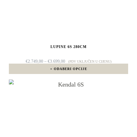
proizvoda
ima
više
varijanti.
Opcije
LUPINE 6S 280CM
se
mogu
RASPON
€
2.749,00
–
€
3.699,00
(PDV UKLJUČEN U CIJENU)
CIJENA:
odabrati
ODABERI OPCIJE
OD
€2.749,00
na
DO
Ovaj
€3.699,00
stranici
proizvod
proizvoda
ima
više
varijanti.
Opcije