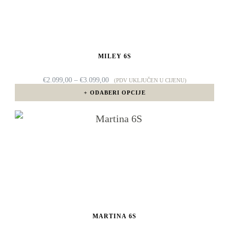
više
varijanti.
Opcije
MILEY 6S
se
mogu
RASPON
€
2.099,00
–
€
3.099,00
(PDV UKLJUČEN U CIJENU)
CIJENA:
odabrati
ODABERI OPCIJE
OD
€2.099,00
na
DO
Ovaj
€3.099,00
stranici
proizvod
proizvoda
ima
više
varijanti.
Opcije
MARTINA 6S
se