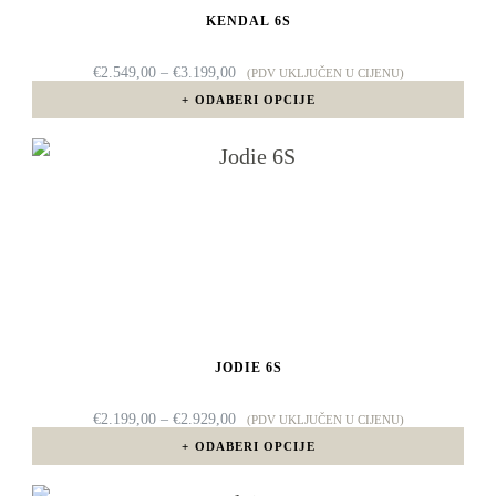
KENDAL 6S
se
mogu
RASPON
€
2.549,00
–
€
3.199,00
(PDV UKLJUČEN U CIJENU)
CIJENA:
odabrati
ODABERI OPCIJE
OD
€2.549,00
na
DO
Ovaj
€3.199,00
stranici
proizvod
proizvoda
ima
više
varijanti.
Opcije
JODIE 6S
se
mogu
RASPON
€
2.199,00
–
€
2.929,00
(PDV UKLJUČEN U CIJENU)
CIJENA:
odabrati
ODABERI OPCIJE
OD
€2.199,00
na
DO