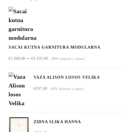
SACAI KUTNA GARNITURA MODULARNA
Raspon
–
€
1.009,00
€
4.295,00
(PDV uključen u cijenu)
cijena:
od
VAZA ALISON LOSOS VELIKA
€1.009,00
€
197,80
(PDV uključen u cijenu)
do
€4.295,00
ZIDNA SLIKA HANNA