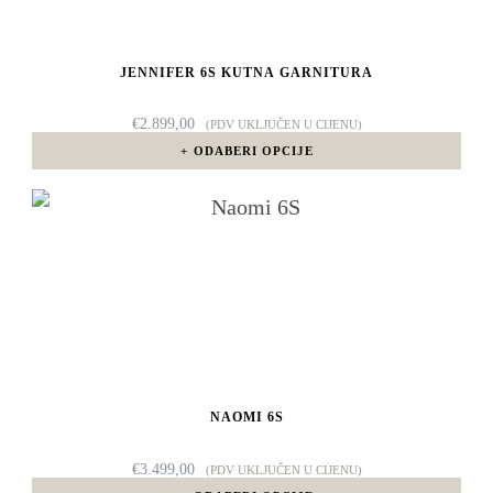
varijanti.
Opcije
JENNIFER 6S KUTNA GARNITURA
se
mogu
€
2.899,00
(PDV UKLJUČEN U CIJENU)
odabrati
ODABERI OPCIJE
na
Ovaj
stranici
proizvod
proizvoda
ima
više
varijanti.
Opcije
NAOMI 6S
se
mogu
€
3.499,00
(PDV UKLJUČEN U CIJENU)