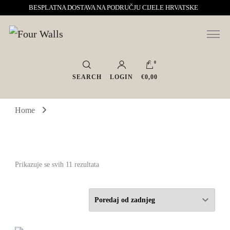
BESPLATNA DOSTAVA NA PODRUČJU CIJELE HRVATSKE
Sve za interijer po Vašoj mjeri. Salon namještaja, dekoracije i rasvjete.
Four Walls
Interijeri s karakterom
0
SEARCH
LOGIN
€0,00
Home
Poredano
Prikazuje se svih 11 rezultata
po
najnovijem