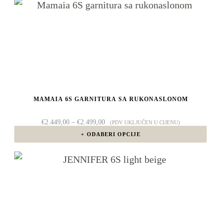
Ovaj
proizvod
ima
više
varijanti.
Opcije
MAMAIA 6S GARNITURA SA RUKONASLONOM
se
mogu
RASPON
€
2.449,00
–
€
2.499,00
(PDV UKLJUČEN U CIJENU)
CIJENA:
odabrati
ODABERI OPCIJE
OD
€2.449,00
na
DO
Ovaj
€2.499,00
stranici
proizvod
proizvoda
ima
više