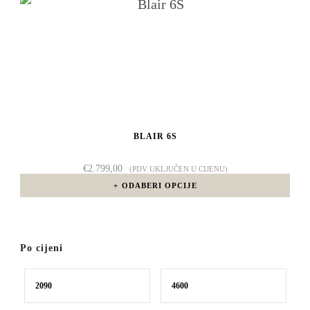
Ovaj
€2.929,00
stranici
proizvod
proizvoda
ima
više
varijanti.
Opcije
BLAIR 6S
se
mogu
€
2.799,00
(PDV UKLJUČEN U CIJENU)
odabrati
ODABERI OPCIJE
na
stranici
Po cijeni
proizvoda
Min
Maks