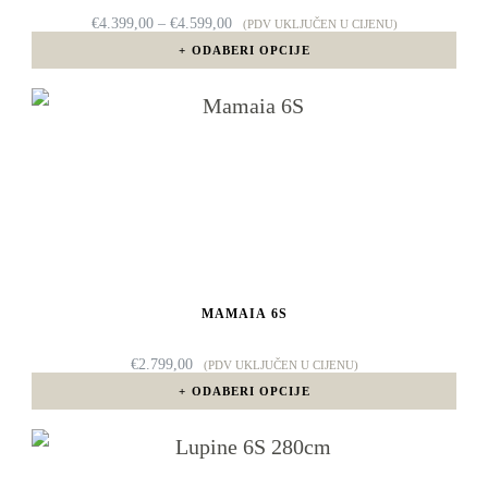
mogu
RASPON
€
4.399,00
–
€
4.599,00
(PDV UKLJUČEN U CIJENU)
CIJENA:
odabrati
ODABERI OPCIJE
OD
€4.399,00
na
DO
Ovaj
€4.599,00
stranici
proizvod
proizvoda
ima
više
varijanti.
Opcije
MAMAIA 6S
se
mogu
€
2.799,00
(PDV UKLJUČEN U CIJENU)
odabrati
ODABERI OPCIJE
na
Ovaj
stranici
proizvod