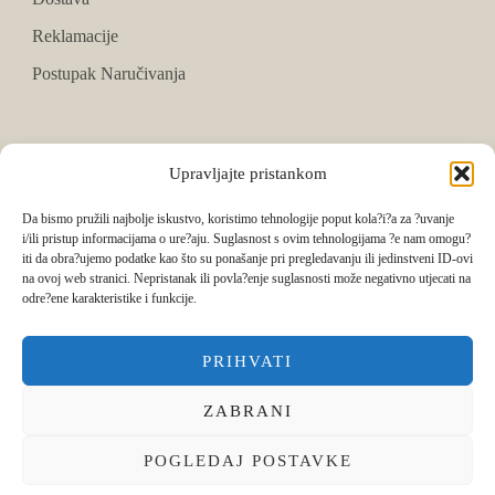
Reklamacije
Postupak Naručivanja
PRATITE NAS
Upravljajte pristankom
Facebook
Da bismo pružili najbolje iskustvo, koristimo tehnologije poput kola?i?a za ?uvanje
i/ili pristup informacijama o ure?aju. Suglasnost s ovim tehnologijama ?e nam omogu?
Instagram
iti da obra?ujemo podatke kao što su ponašanje pri pregledavanju ili jedinstveni ID-ovi
na ovoj web stranici. Nepristanak ili povla?enje suglasnosti može negativno utjecati na
Tik Tok
odre?ene karakteristike i funkcije.
PRIHVATI
ZABRANI
POGLEDAJ POSTAVKE