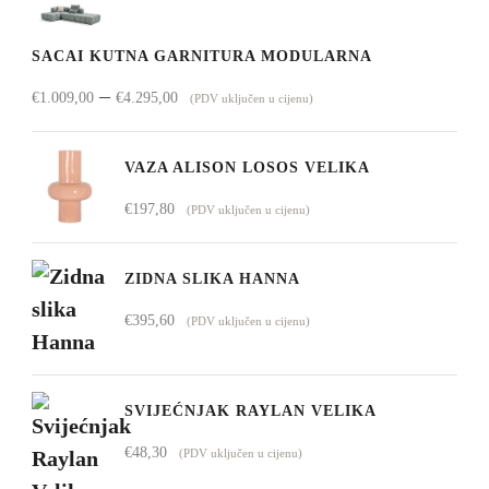
SACAI KUTNA GARNITURA MODULARNA
Raspon
–
€
1.009,00
€
4.295,00
(PDV uključen u cijenu)
cijena:
od
VAZA ALISON LOSOS VELIKA
€1.009,00
€
197,80
(PDV uključen u cijenu)
do
€4.295,00
ZIDNA SLIKA HANNA
€
395,60
(PDV uključen u cijenu)
SVIJEĆNJAK RAYLAN VELIKA
€
48,30
(PDV uključen u cijenu)