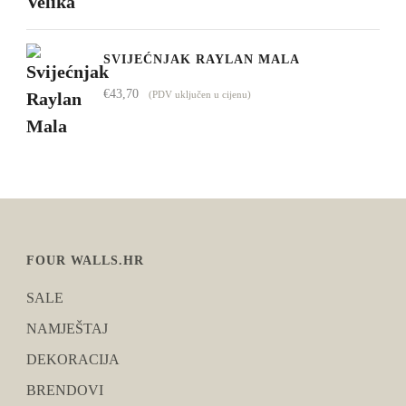
SVIJEĆNJAK RAYLAN MALA
€
43,70
(PDV uključen u cijenu)
FOUR WALLS.HR
SALE
NAMJEŠTAJ
DEKORACIJA
BRENDOVI