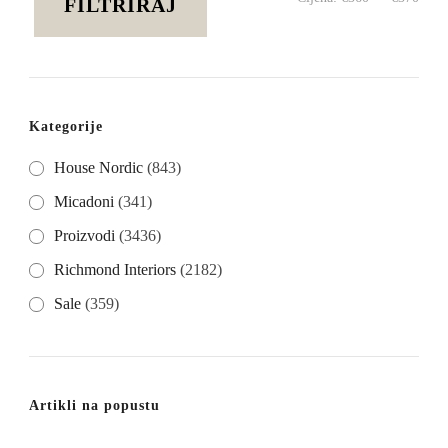
FILTRIRAJ
cije
cije
Kategorije
House Nordic
(843)
Micadoni
(341)
Proizvodi
(3436)
Richmond Interiors
(2182)
Sale
(359)
Artikli na popustu