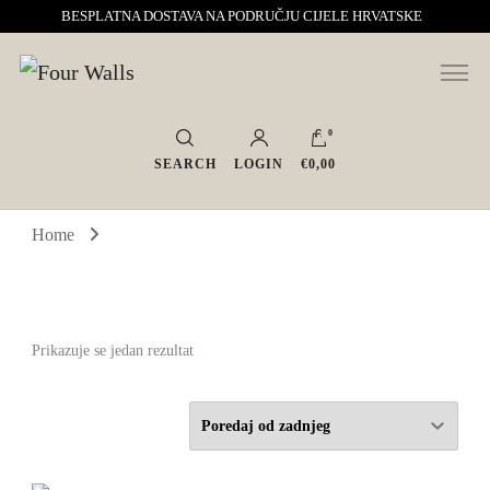
BESPLATNA DOSTAVA NA PODRUČJU CIJELE HRVATSKE
Sve za interijer po Vašoj mjeri. Salon namještaja, dekoracije i rasvjete.
Four Walls
Interijeri s karakterom
0
SEARCH
LOGIN
€0,00
Home
Prikazuje se jedan rezultat