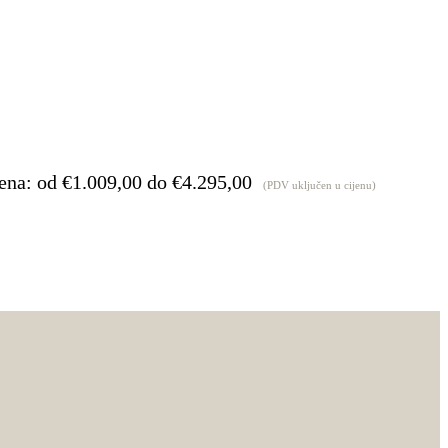
ena: od €1.009,00 do €4.295,00
(PDV uključen u cijenu)