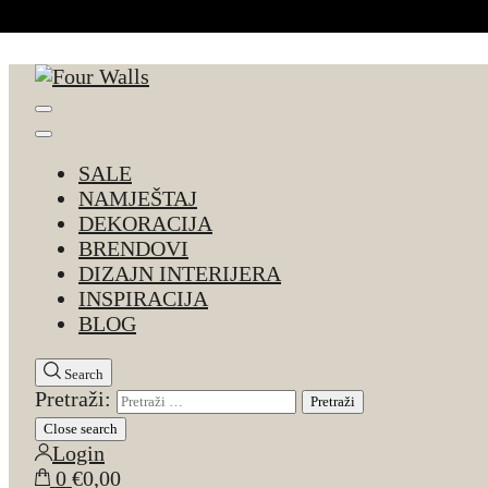
Skip to Content
Four Walls
Sve za interijer po Vašoj mjeri. Salon namještaja, d
SALE
NAMJEŠTAJ
DEKORACIJA
BRENDOVI
DIZAJN INTERIJERA
INSPIRACIJA
BLOG
Search
Pretraži:
Close search
Login
0
€0,00