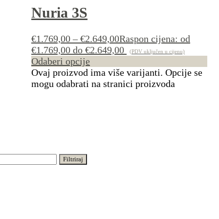
Nuria 3S
€
1.769,00
–
€
2.649,00
Raspon cijena: od
€1.769,00 do €2.649,00
(PDV uključen u cijenu)
Odaberi opcije
Ovaj proizvod ima više varijanti. Opcije se
mogu odabrati na stranici proizvoda
Filtriraj