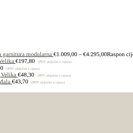
a garnitura modularna
€
1.009,00
–
€
4.295,00
Raspon cij
Velika
€
197,80
(PDV uključen u cijenu)
60
(PDV uključen u cijenu)
 Velika
€
48,30
(PDV uključen u cijenu)
Mala
€
43,70
(PDV uključen u cijenu)