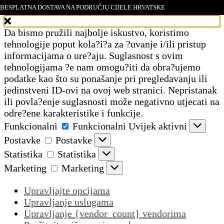
BESPLATNA DOSTAVA NA PODRUČJU CIJELE HRVATSKE
Upravljajte pristankom
Da bismo pružili najbolje iskustvo, koristimo
tehnologije poput kola?i?a za ?uvanje i/ili pristup
informacijama o ure?aju. Suglasnost s ovim
tehnologijama ?e nam omogu?iti da obra?ujemo
podatke kao što su ponašanje pri pregledavanju ili
jedinstveni ID-ovi na ovoj web stranici. Nepristanak
ili povla?enje suglasnosti može negativno utjecati na
odre?ene karakteristike i funkcije.
Funkcionalni
Funkcionalni
Uvijek aktivni
Postavke
Postavke
Statistika
Statistika
Marketing
Marketing
Upravljajte opcijama
Upravljanje uslugama
Upravljanje {vendor_count} vendorima