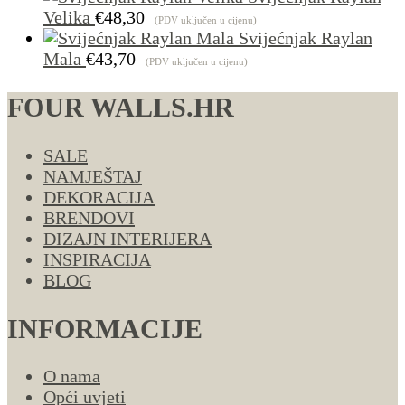
Velika
€
48,30
(PDV uključen u cijenu)
Svijećnjak Raylan
Mala
€
43,70
(PDV uključen u cijenu)
FOUR WALLS.HR
SALE
NAMJEŠTAJ
DEKORACIJA
BRENDOVI
DIZAJN INTERIJERA
INSPIRACIJA
BLOG
INFORMACIJE
O nama
Opći uvjeti