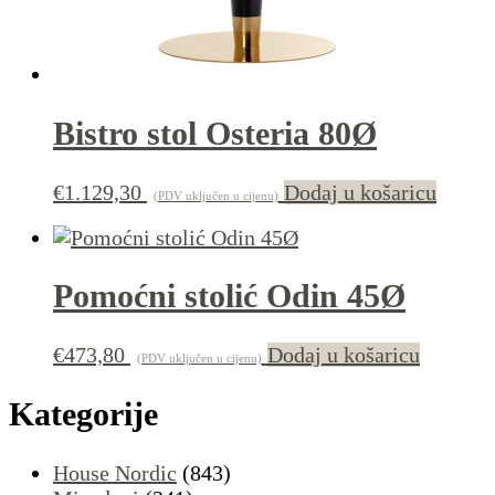
Bistro stol Osteria 80Ø
€
1.129,30
Dodaj u košaricu
(PDV uključen u cijenu)
Pomoćni stolić Odin 45Ø
€
473,80
Dodaj u košaricu
(PDV uključen u cijenu)
Kategorije
House Nordic
(843)