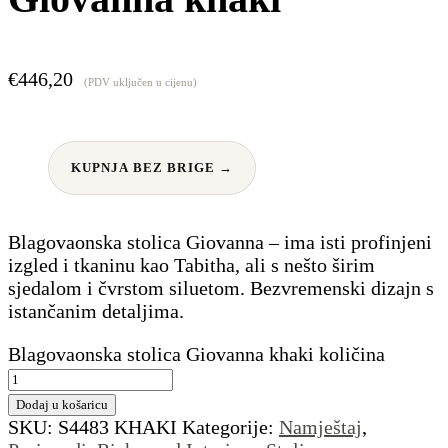
€
446,20
(PDV uključen u cijenu)
KUPNJA BEZ BRIGE →
Blagovaonska stolica Giovanna – ima isti profinjeni
izgled i tkaninu kao Tabitha, ali s nešto širim
sjedalom i čvrstom siluetom. Bezvremenski dizajn s
istančanim detaljima.
Blagovaonska stolica Giovanna khaki količina
Dodaj u košaricu
SKU:
S4483 KHAKI
Kategorije:
Namještaj
,