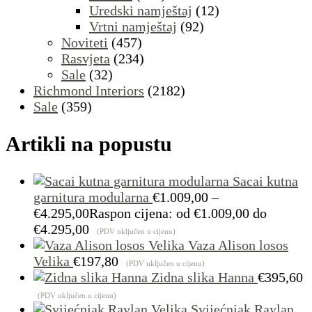
Uredski namještaj
(12)
Vrtni namještaj
(92)
Noviteti
(457)
Rasvjeta
(234)
Sale
(32)
Richmond Interiors
(2182)
Sale
(359)
Artikli na popustu
Sacai kutna
garnitura modularna
€
1.009,00
–
€
4.295,00
Raspon cijena: od €1.009,00 do
€4.295,00
(PDV uključen u cijenu)
Vaza Alison losos
Velika
€
197,80
(PDV uključen u cijenu)
Zidna slika Hanna
€
395,60
(PDV uključen u cijenu)
Svijećnjak Raylan