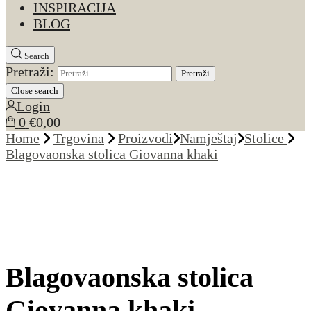
INSPIRACIJA
BLOG
Search
Pretraži:
Close search
Login
0
€0,00
Home
Trgovina
Proizvodi
Namještaj
Stolice
Blagovaonska stolica Giovanna khaki
Blagovaonska stolica
Giovanna khaki