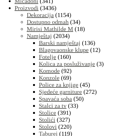
Micadoni
(341)
Proizvodi
(3436)
Dekoracija
(1154)
Dostupno odmah
(34)
Mirisi Mathilde M
(18)
Namještaj
(2034)
Barski namještaj
(136)
Blagovaonske klupe
(12)
Fotelje
(160)
Kolica za posluživanje
(3)
Komode
(92)
Konzole
(69)
Police za knjige
(45)
Sjedeće garniture
(272)
Spavaća soba
(50)
Stalci za tv
(33)
Stolice
(391)
Stolići
(327)
Stolovi
(220)
Taburei
(119)