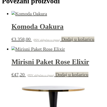
Povezani proizvodi
Komoda Oakura
€
3.358,00
Dodaj u košaricu
(PDV uključen u cijenu)
Mirisni Paket Rose Elixir
€
47,20
Dodaj u košaricu
(PDV uključen u cijenu)