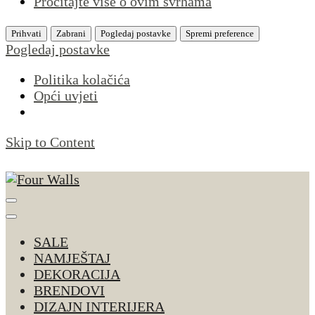
Pročitajte više o ovim svrhama
Prihvati
Zabrani
Pogledaj postavke
Spremi preference
Pogledaj postavke
Politika kolačića
Opći uvjeti
Skip to Content
Four Walls
Sve za interijer po Vašoj mjeri. Salon namještaja,
dekoracije i rasvjete. Interijeri s karakterom
SALE
NAMJEŠTAJ
DEKORACIJA
BRENDOVI
DIZAJN INTERIJERA