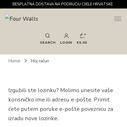
BESPLATNA DOSTAVA NA PODRUČJU CIJELE HRVATSKE
Sve za interijer po Vašoj mjeri. Salon namještaja, dekoracije i
Four Walls
rasvjete. Interijeri s karakterom
0
SEARCH
LOGIN
€0,00
Home
Moj račun
Izgubili ste lozinku? Molimo unesite vaše
korisničko ime ili adresu e-pošte. Primit
ćete putem poruke e-pošte poveznicu za
izradu nove lozinke.