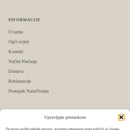
INFORMACIJE
O nama
Opći uvjeti
Kontakt
Načini Plaćanja
Dostava
Reklamacije
Postupak Naručivanja
PRATITE NAS
Upravljajte pristankom
Facebook
Da bismo pružili najbolje iskustvo, koristimo tehnologije poput kola?i?a za ?uvanje