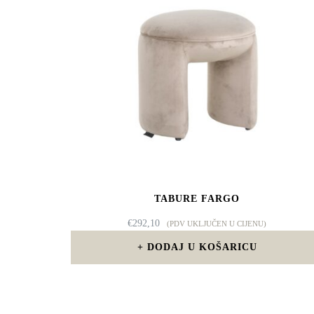
TABURE FARGO
€
292,10
(PDV UKLJUČEN U CIJENU)
DODAJ U KOŠARICU