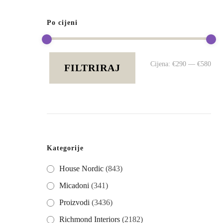
Po cijeni
Mi
Ma
Cijena:
€290
—
€580
FILTRIRAJ
cij
cij
Kategorije
House Nordic
(843)
Micadoni
(341)
Proizvodi
(3436)
Richmond Interiors
(2182)