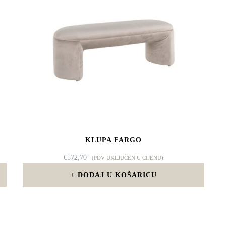
KLUPA FARGO
€
572,70
(PDV UKLJUČEN U CIJENU)
DODAJ U KOŠARICU