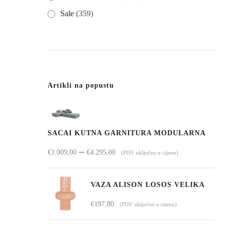
Sale
(359)
Artikli na popustu
SACAI KUTNA GARNITURA MODULARNA
Raspon
–
€
1.009,00
€
4.295,00
(PDV uključen u cijenu)
cijena:
od
VAZA ALISON LOSOS VELIKA
€1.009,00
€
197,80
(PDV uključen u cijenu)
do
€4.295,00