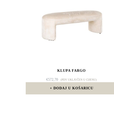
KLUPA FARGO
€
572,70
(PDV UKLJUČEN U CIJENU)
DODAJ U KOŠARICU