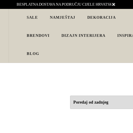
BESPLATNA DOSTAVA NA PODRUČJU CIJELE HRVATSKE
SALE
NAMJEŠTAJ
DEKORACIJA
vjete. Interijeri s karakterom
BRENDOVI
DIZAJN INTERIJERA
INSPIR
BLOG