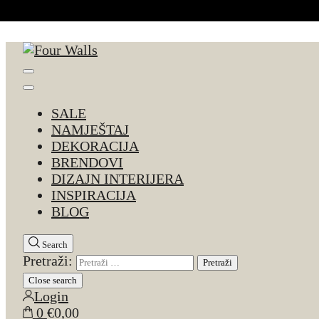
Skip to Content
Four Walls
Sve za interijer po Vašoj mjeri. Salon namještaja, d
SALE
NAMJEŠTAJ
DEKORACIJA
BRENDOVI
DIZAJN INTERIJERA
INSPIRACIJA
BLOG
Search
Pretraži:
Close search
Login
0
€0,00