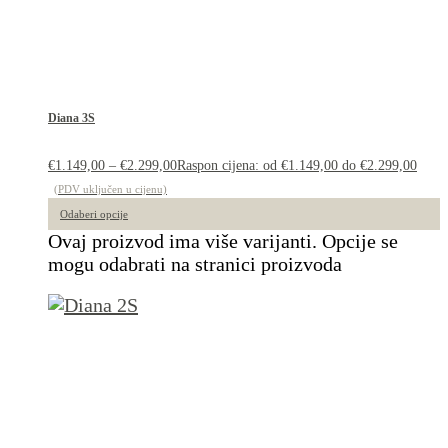
Diana 3S
€
1.149,00
–
€
2.299,00
Raspon cijena: od €1.149,00 do €2.299,00
(PDV uključen u cijenu)
Odaberi opcije
Ovaj proizvod ima više varijanti. Opcije se
mogu odabrati na stranici proizvoda