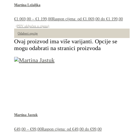
Martina Ležaljka
€
1.069,00
–
€
1.199,00
Raspon cijena: od €1.069,00 do €1.199,00
(PDV uključen u cijenu)
Odaberi opcije
Ovaj proizvod ima više varijanti. Opcije se
mogu odabrati na stranici proizvoda
Martina Jastuk
€
49,00
–
€
99,00
Raspon cijena: od €49,00 do €99,00