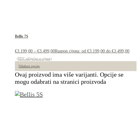
Bellis 7S
€
3.199,00
–
€
3.499,00
Raspon cijena: od €3.199,00 do €3.499,00
(PDV uključen u cijenu)
Odaberi opcije
Ovaj proizvod ima više varijanti. Opcije se
mogu odabrati na stranici proizvoda