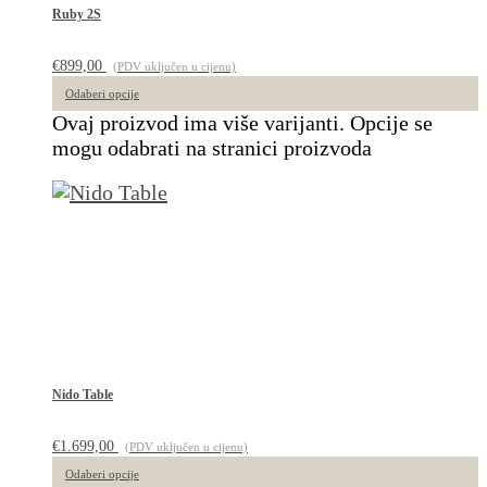
Ruby 2S
€
899,00
(PDV uključen u cijenu)
Odaberi opcije
Ovaj proizvod ima više varijanti. Opcije se
mogu odabrati na stranici proizvoda
Nido Table
€
1.699,00
(PDV uključen u cijenu)
Odaberi opcije