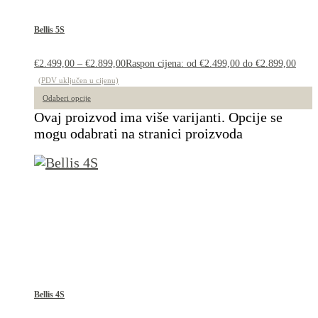
Bellis 5S
€
2.499,00
–
€
2.899,00
Raspon cijena: od €2.499,00 do €2.899,00
(PDV uključen u cijenu)
Odaberi opcije
Ovaj proizvod ima više varijanti. Opcije se
mogu odabrati na stranici proizvoda
Bellis 4S