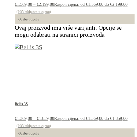
€
1.569,00
–
€
2.199,00
Raspon cijena: od €1.569,00 do €2.199,00
(PDV uključen u cijenu)
Odaberi opcije
Ovaj proizvod ima više varijanti. Opcije se
mogu odabrati na stranici proizvoda
Bellis 3S
€
1.369,00
–
€
1.859,00
Raspon cijena: od €1.369,00 do €1.859,00
(PDV uključen u cijenu)
Odaberi opcije