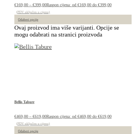
€
169,00
–
€
399,00
Raspon cijena: od €169,00 do €399,00
(PDV uključen u cijenu)
Odaberi opcije
Ovaj proizvod ima više varijanti. Opcije se
mogu odabrati na stranici proizvoda
Bellis Tabure
€
469,00
–
€
619,00
Raspon cijena: od €469,00 do €619,00
(PDV uključen u cijenu)
Odaberi opcije