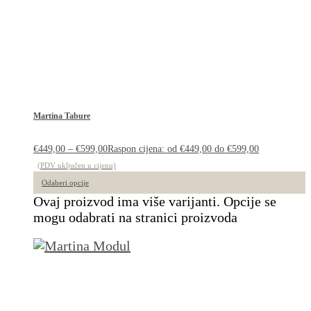
Martina Tabure
€
449,00
–
€
599,00
Raspon cijena: od €449,00 do €599,00
(PDV uključen u cijenu)
Odaberi opcije
Ovaj proizvod ima više varijanti. Opcije se
mogu odabrati na stranici proizvoda