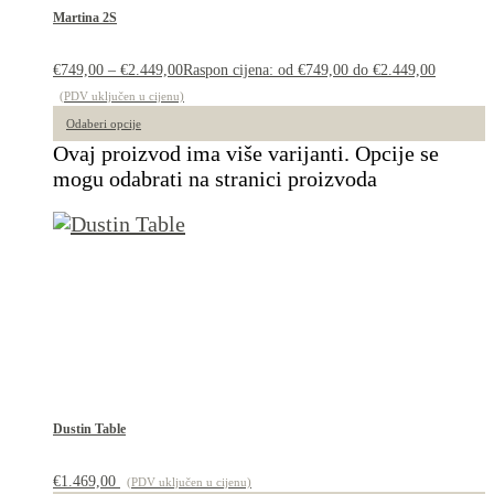
Martina 2S
€
749,00
–
€
2.449,00
Raspon cijena: od €749,00 do €2.449,00
(PDV uključen u cijenu)
Odaberi opcije
Ovaj proizvod ima više varijanti. Opcije se
mogu odabrati na stranici proizvoda
Dustin Table
€
1.469,00
(PDV uključen u cijenu)