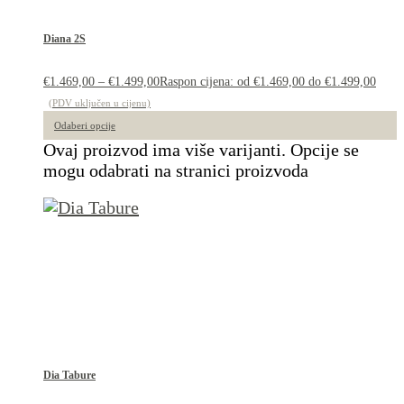
Diana 2S
€
1.469,00
–
€
1.499,00
Raspon cijena: od €1.469,00 do €1.499,00
(PDV uključen u cijenu)
Odaberi opcije
Ovaj proizvod ima više varijanti. Opcije se
mogu odabrati na stranici proizvoda
Dia Tabure