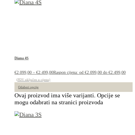
Diana 4S
€
2.099,00
–
€
2.499,00
Raspon cijena: od €2.099,00 do €2.499,00
(PDV uključen u cijenu)
Odaberi opcije
Ovaj proizvod ima više varijanti. Opcije se
mogu odabrati na stranici proizvoda