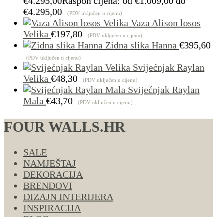
€
4.295,00
Raspon cijena: od €1.009,00 do
€4.295,00
(PDV uključen u cijenu)
Vaza Alison losos
Velika
€
197,80
(PDV uključen u cijenu)
Zidna slika Hanna
€
395,60
(PDV uključen u cijenu)
Svijećnjak Raylan
Velika
€
48,30
(PDV uključen u cijenu)
Svijećnjak Raylan
Mala
€
43,70
(PDV uključen u cijenu)
FOUR WALLS.HR
SALE
NAMJEŠTAJ
DEKORACIJA
BRENDOVI
DIZAJN INTERIJERA
INSPIRACIJA