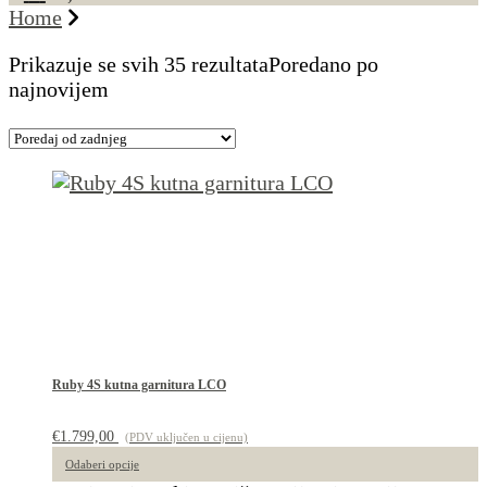
Home
Prikazuje se svih 35 rezultata
Poredano po
najnovijem
Ruby 4S kutna garnitura LCO
€
1.799,00
(PDV uključen u cijenu)
Odaberi opcije