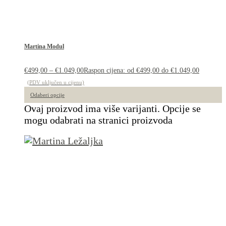
Martina Modul
€
499,00
–
€
1.049,00
Raspon cijena: od €499,00 do €1.049,00
(PDV uključen u cijenu)
Odaberi opcije
Ovaj proizvod ima više varijanti. Opcije se
mogu odabrati na stranici proizvoda