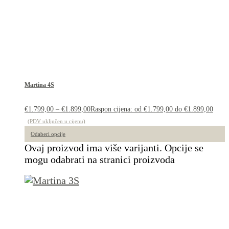
Martina 4S
€
1.799,00
–
€
1.899,00
Raspon cijena: od €1.799,00 do €1.899,00
(PDV uključen u cijenu)
Odaberi opcije
Ovaj proizvod ima više varijanti. Opcije se
mogu odabrati na stranici proizvoda