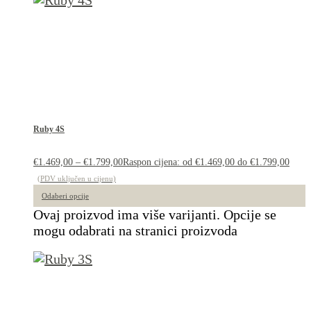
Ruby 4S
€
1.469,00
–
€
1.799,00
Raspon cijena: od €1.469,00 do €1.799,00
(PDV uključen u cijenu)
Odaberi opcije
Ovaj proizvod ima više varijanti. Opcije se
mogu odabrati na stranici proizvoda