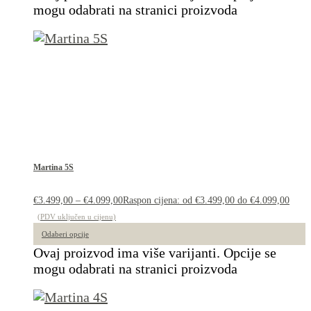
mogu odabrati na stranici proizvoda
Martina 5S
€
3.499,00
–
€
4.099,00
Raspon cijena: od €3.499,00 do €4.099,00
(PDV uključen u cijenu)
Odaberi opcije
Ovaj proizvod ima više varijanti. Opcije se
mogu odabrati na stranici proizvoda