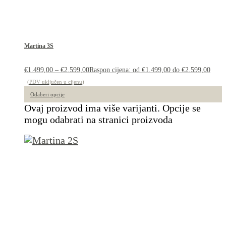
Martina 3S
€
1.499,00
–
€
2.599,00
Raspon cijena: od €1.499,00 do €2.599,00
(PDV uključen u cijenu)
Odaberi opcije
Ovaj proizvod ima više varijanti. Opcije se
mogu odabrati na stranici proizvoda