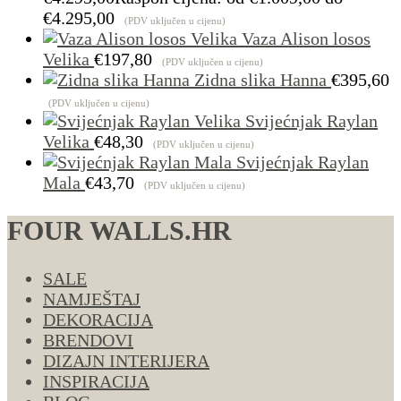
€4.295,00
(PDV uključen u cijenu)
Vaza Alison losos
Velika
€
197,80
(PDV uključen u cijenu)
Zidna slika Hanna
€
395,60
(PDV uključen u cijenu)
Svijećnjak Raylan
Velika
€
48,30
(PDV uključen u cijenu)
Svijećnjak Raylan
Mala
€
43,70
(PDV uključen u cijenu)
FOUR WALLS.HR
SALE
NAMJEŠTAJ
DEKORACIJA
BRENDOVI
DIZAJN INTERIJERA
INSPIRACIJA