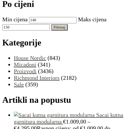
Po cijeni
Min cijena
Maks cijena
Filtriraj
Kategorije
House Nordic
(843)
Micadoni
(341)
Proizvodi
(3436)
Richmond Interiors
(2182)
Sale
(359)
Artikli na popustu
Sacai kutna
garnitura modularna
€
1.009,00
–
€
4.295,00
Raspon cijena: od €1.009,00 do