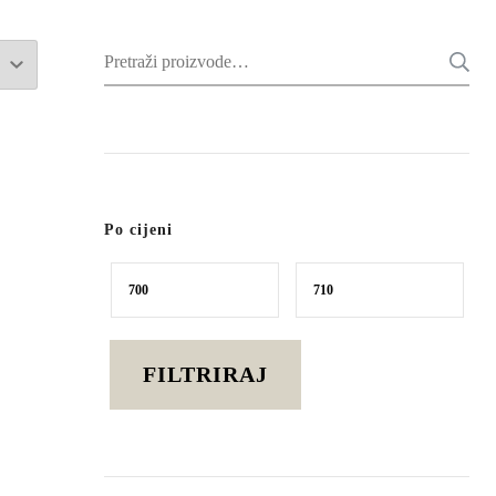
Pretraži:
Po cijeni
Min
Maks
cijena
cijena
FILTRIRAJ