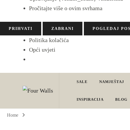
Pročitajte više o ovim svrhama
PRIHVATI
ZABRANI
POGLEDAJ PO
Politika kolačića
Opći uvjeti
SALE
NAMJEŠTAJ
Four Walls
Sve za interijer po Vašoj mjeri. Salon namještaja, dekoracije i ras
INSPIRACIJA
BLOG
Home