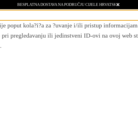
BESPLATNA DOSTAVA NA PODRUČJU CIJELE HRVATSKE
ije poput kola?i?a za ?uvanje i/ili pristup informacij
ri pregledavanju ili jedinstveni ID-ovi na ovoj web st
.