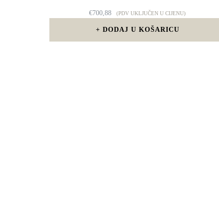
€
700,88
(PDV UKLJUČEN U CIJENU)
DODAJ U KOŠARICU