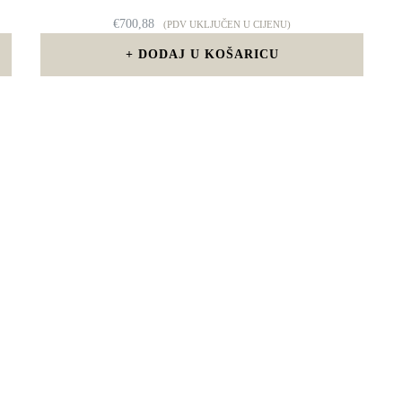
€
700,88
(PDV UKLJUČEN U CIJENU)
DODAJ U KOŠARICU