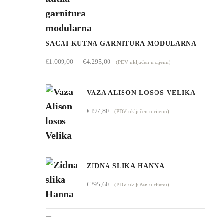
SACAI KUTNA GARNITURA MODULARNA
Raspon
–
€
1.009,00
€
4.295,00
(PDV uključen u cijenu)
cijena:
od
VAZA ALISON LOSOS VELIKA
€1.009,00
€
197,80
(PDV uključen u cijenu)
do
€4.295,00
ZIDNA SLIKA HANNA
€
395,60
(PDV uključen u cijenu)