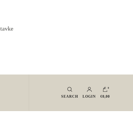
stavke
0
SEARCH
LOGIN
€0,00