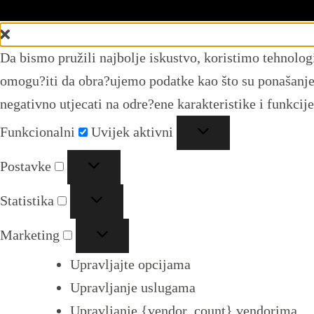
Upravljajte pristankom
Da bismo pružili najbolje iskustvo, koristimo tehnolog
omogu?iti da obra?ujemo podatke kao što su ponašanje p
negativno utjecati na odre?ene karakteristike i funkcije
Funkcionalni
Funkcionalni
Uvijek aktivni
Postavke
Postavke
Statistika
Statistika
Marketing
Marketing
Upravljajte opcijama
Upravljanje uslugama
Upravljanje {vendor_count} vendorima