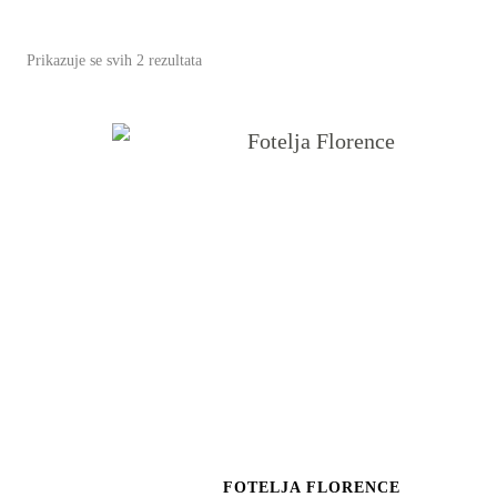
Poredano
Prikazuje se svih 2 rezultata
po
najnovijem
FOTELJA FLORENCE