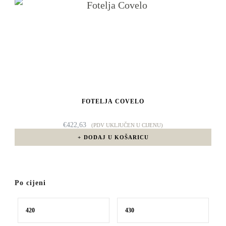
FOTELJA COVELO
€
422,63
(PDV UKLJUČEN U CIJENU)
DODAJ U KOŠARICU
Po cijeni
Min
Maks