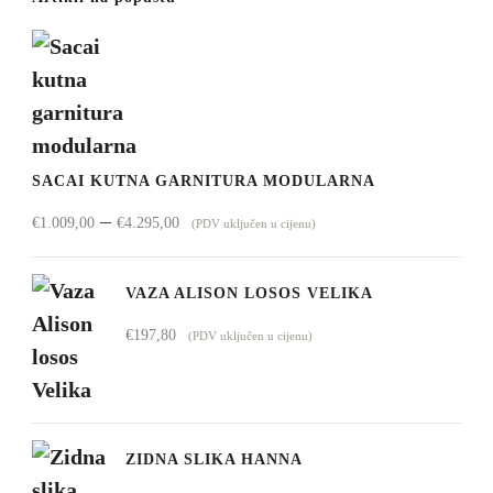
SACAI KUTNA GARNITURA MODULARNA
Raspon
–
€
1.009,00
€
4.295,00
(PDV uključen u cijenu)
cijena:
od
VAZA ALISON LOSOS VELIKA
€1.009,00
€
197,80
(PDV uključen u cijenu)
do
€4.295,00
ZIDNA SLIKA HANNA