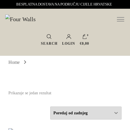
BESPLATNA DOSTAVA NA PODRUČJU CIJELE HRVATSKE
Sve za interijer po Vašoj mjeri. Salon namještaja, dekoracije i rasvjete.
Four Walls
Interijeri s karakterom
0
SEARCH
LOGIN
€0,00
Home
Prikazuje se jedan rezultat