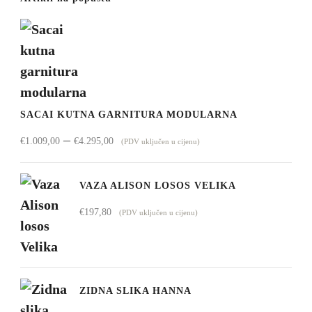
SACAI KUTNA GARNITURA MODULARNA
Raspon
–
€
1.009,00
€
4.295,00
(PDV uključen u cijenu)
cijena:
od
VAZA ALISON LOSOS VELIKA
€1.009,00
€
197,80
(PDV uključen u cijenu)
do
€4.295,00
ZIDNA SLIKA HANNA