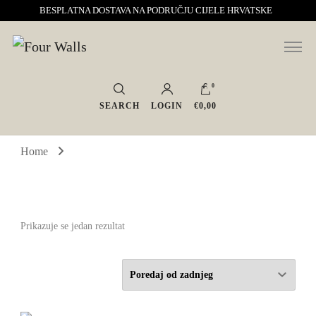
BESPLATNA DOSTAVA NA PODRUČJU CIJELE HRVATSKE
Sve za interijer po Vašoj mjeri. Salon namještaja, dekoracije i rasvjete.
Four Walls
Interijeri s karakterom
0
SEARCH
LOGIN
€0,00
Home
Prikazuje se jedan rezultat