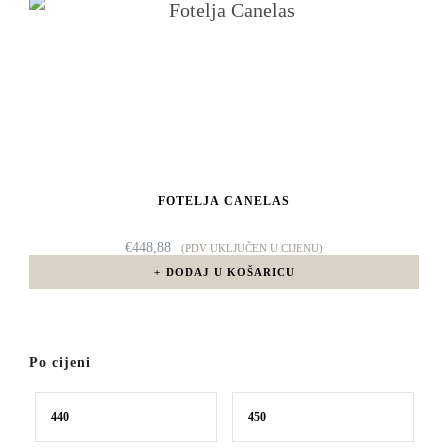
FOTELJA CANELAS
€
448,88
(PDV UKLJUČEN U CIJENU)
DODAJ U KOŠARICU
Po cijeni
Min
Maks