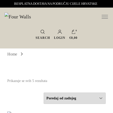
BESPLATNA DOSTAVA NA PODRUČJU CIJELE HRVATSKE
Sve za interijer po Vašoj mjeri. Salon namještaja, dekoracije i rasvjete.
Four Walls
Interijeri s karakterom
0
SEARCH
LOGIN
€0,00
Home
Poredano
Prikazuje se svih 5 rezultata
po
najnovijem