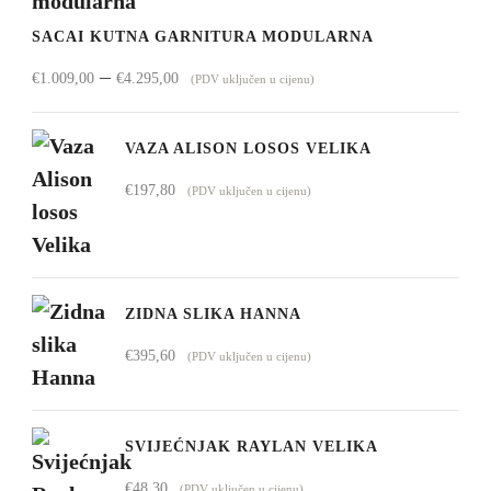
SACAI KUTNA GARNITURA MODULARNA
Raspon
–
€
1.009,00
€
4.295,00
(PDV uključen u cijenu)
cijena:
od
VAZA ALISON LOSOS VELIKA
€1.009,00
€
197,80
(PDV uključen u cijenu)
do
€4.295,00
ZIDNA SLIKA HANNA
€
395,60
(PDV uključen u cijenu)
SVIJEĆNJAK RAYLAN VELIKA
€
48,30
(PDV uključen u cijenu)