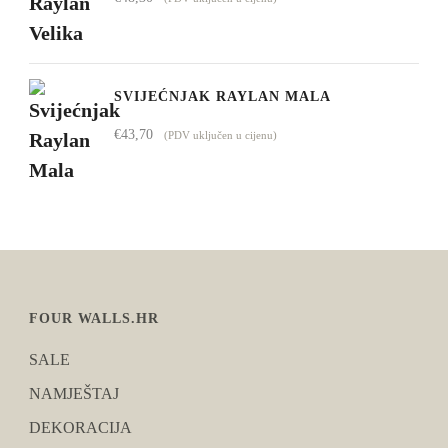
SVIJEĆNJAK RAYLAN MALA
€
43,70
(PDV uključen u cijenu)
FOUR WALLS.HR
SALE
NAMJEŠTAJ
DEKORACIJA