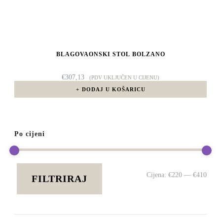
BLAGOVAONSKI STOL BOLZANO
€
307,13
(PDV UKLJUČEN U CIJENU)
DODAJ U KOŠARICU
Po cijeni
Min
Mak
Cijena:
€220
—
€410
FILTRIRAJ
cije
cije