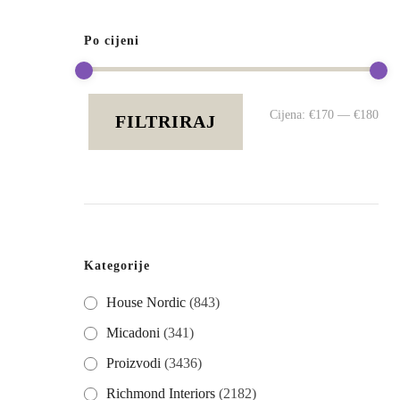
Po cijeni
Mi
Ma
Cijena:
€170
—
€180
FILTRIRAJ
cij
cij
Kategorije
House Nordic
(843)
Micadoni
(341)
Proizvodi
(3436)
Richmond Interiors
(2182)