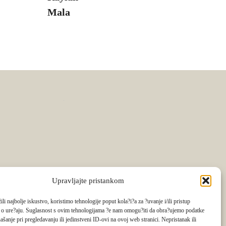
Upravljajte pristankom
li najbolje iskustvo, koristimo tehnologije poput kola?i?a za ?uvanje i/ili pristup
 o ure?aju. Suglasnost s ovim tehnologijama ?e nam omogu?iti da obra?ujemo podatke
ašanje pri pregledavanju ili jedinstveni ID-ovi na ovoj web stranici. Nepristanak ili