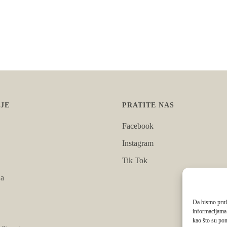
JE
PRATITE NAS
Facebook
Instagram
Tik Tok
ja
Da bismo pruži
informacijama
kao što su pon