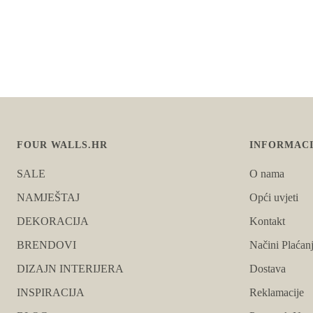
FOUR WALLS.HR
INFORMACI
SALE
O nama
NAMJEŠTAJ
Opći uvjeti
DEKORACIJA
Kontakt
BRENDOVI
Načini Plaćan
DIZAJN INTERIJERA
Dostava
INSPIRACIJA
Reklamacije