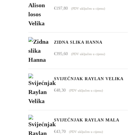
€1.009,00
€
197,80
(PDV uključen u cijenu)
do
€4.295,00
ZIDNA SLIKA HANNA
€
395,60
(PDV uključen u cijenu)
SVIJEĆNJAK RAYLAN VELIKA
€
48,30
(PDV uključen u cijenu)
SVIJEĆNJAK RAYLAN MALA
€
43,70
(PDV uključen u cijenu)