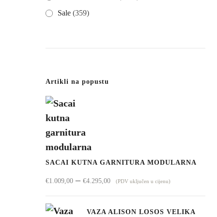
Sale
(359)
Artikli na popustu
SACAI KUTNA GARNITURA MODULARNA
Raspon
–
€
1.009,00
€
4.295,00
(PDV uključen u cijenu)
cijena:
od
VAZA ALISON LOSOS VELIKA