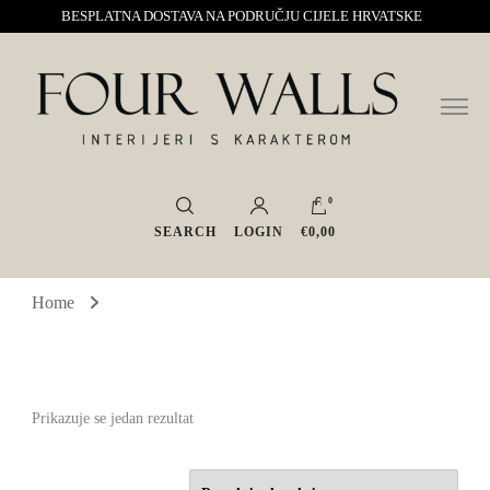
BESPLATNA DOSTAVA NA PODRUČJU CIJELE HRVATSKE
Sve za interijer po Vašoj mjeri. Salon namještaja, dekoracije i rasvjete.
Four Walls
Interijeri s karakterom
0
SEARCH
LOGIN
€0,00
Home
Prikazuje se jedan rezultat