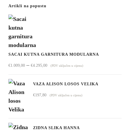
Artikli na popustu
SACAI KUTNA GARNITURA MODULARNA
Raspon
–
€
1.009,00
€
4.295,00
(PDV uključen u cijenu)
cijena:
od
VAZA ALISON LOSOS VELIKA
€1.009,00
€
197,80
(PDV uključen u cijenu)
do
€4.295,00
ZIDNA SLIKA HANNA