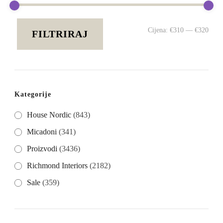
Min
Mak
Cijena:
€310
—
€320
FILTRIRAJ
cije
cije
Kategorije
House Nordic
(843)
Micadoni
(341)
Proizvodi
(3436)
Richmond Interiors
(2182)
Sale
(359)