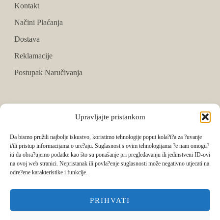
Kontakt
Načini Plaćanja
Dostava
Reklamacije
Postupak Naručivanja
PRATITE NAS
Upravljajte pristankom
Facebook
Da bismo pružili najbolje iskustvo, koristimo tehnologije poput kola?i?a za ?uvanje
i/ili pristup informacijama o ure?aju. Suglasnost s ovim tehnologijama ?e nam omogu?
Instagram
iti da obra?ujemo podatke kao što su ponašanje pri pregledavanju ili jedinstveni ID-ovi
na ovoj web stranici. Nepristanak ili povla?enje suglasnosti može negativno utjecati na
Tik Tok
odre?ene karakteristike i funkcije.
PRIHVATI