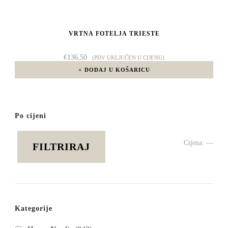
VRTNA FOTELJA TRIESTE
€
136,50
(PDV UKLJUČEN U CIJENU)
DODAJ U KOŠARICU
Po cijeni
Min
Mak
Cijena:
—
FILTRIRAJ
cije
cije
Kategorije