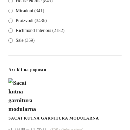
House Nordic
(843)
Micadoni
(341)
Proizvodi
(3436)
Richmond Interiors
(2182)
Sale
(359)
Artikli na popustu
SACAI KUTNA GARNITURA MODULARNA
Raspon
–
€
1.009,00
€
4.295,00
(PDV uključen u cijenu)