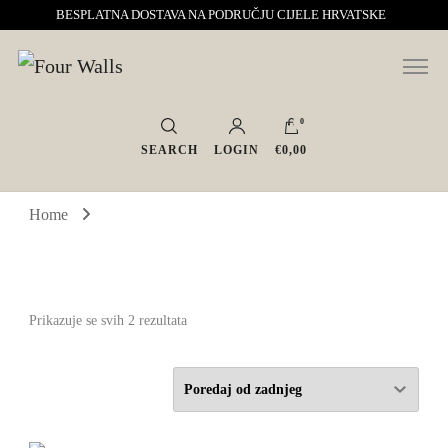
BESPLATNA DOSTAVA NA PODRUČJU CIJELE HRVATSKE
Sve za interijer po Vašoj mjeri. Salon namještaja, dekoracije i rasvjete.
Four Walls
Interijeri s karakterom
0
SEARCH
LOGIN
€0,00
Home
Poredano
Prikazuje se svih 2 rezultata
po
najnovijem