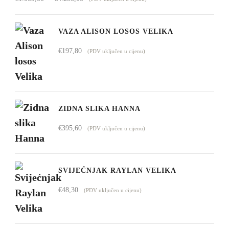
cijena:
od
VAZA ALISON LOSOS VELIKA
€1.009,00
€
197,80
(PDV uključen u cijenu)
do
€4.295,00
ZIDNA SLIKA HANNA
€
395,60
(PDV uključen u cijenu)
SVIJEĆNJAK RAYLAN VELIKA
€
48,30
(PDV uključen u cijenu)