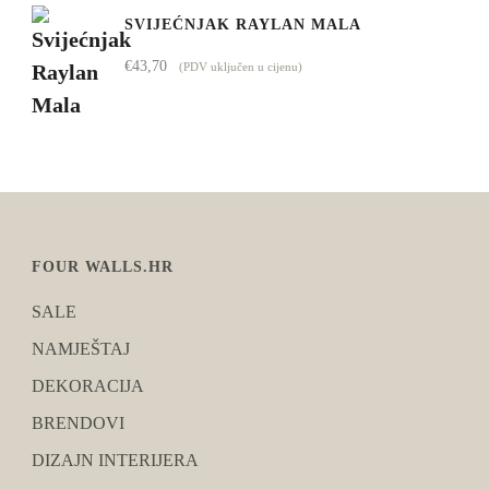
SVIJEĆNJAK RAYLAN MALA
€
43,70
(PDV uključen u cijenu)
FOUR WALLS.HR
SALE
NAMJEŠTAJ
DEKORACIJA
BRENDOVI
DIZAJN INTERIJERA