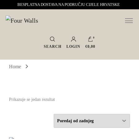
BESPLATNA DOSTAVA NA PODRUČJU CIJELE HRVATSKE
Sve za interijer po Vašoj mjeri. Salon namještaja, dekoracije i rasvjete.
Four Walls
Interijeri s karakterom
0
SEARCH
LOGIN
€0,00
Home
Prikazuje se jedan rezultat