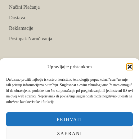
Načini Plaćanja
Dostava
Reklamacije
Postupak Naručivanja
PRATITE NAS
Upravljajte pristankom
Facebook
Da bismo pružili najbolje iskustvo, koristimo tehnologije poput kola?i?a za ?uvanje
i/ili pristup informacijama o ure?aju. Suglasnost s ovim tehnologijama ?e nam omogu?
Instagram
iti da obra?ujemo podatke kao što su ponašanje pri pregledavanju ili jedinstveni ID-ovi
na ovoj web stranici. Nepristanak ili povla?enje suglasnosti može negativno utjecati na
Tik Tok
odre?ene karakteristike i funkcije.
PRIHVATI
ZABRANI