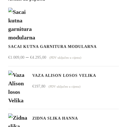
SACAI KUTNA GARNITURA MODULARNA
Raspon
–
€
1.009,00
€
4.295,00
(PDV uključen u cijenu)
cijena:
od
VAZA ALISON LOSOS VELIKA
€1.009,00
€
197,80
(PDV uključen u cijenu)
do
€4.295,00
ZIDNA SLIKA HANNA