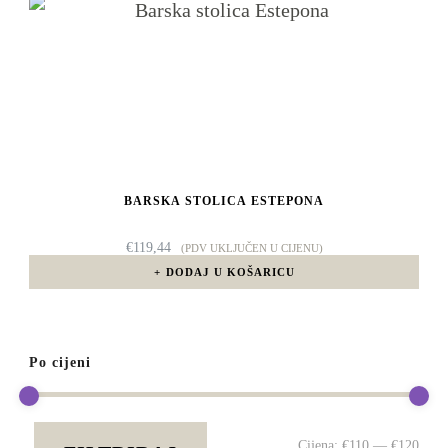
BARSKA STOLICA ESTEPONA
€
119,44
(PDV UKLJUČEN U CIJENU)
DODAJ U KOŠARICU
Po cijeni
Min
Mak
Cijena:
€110
—
€120