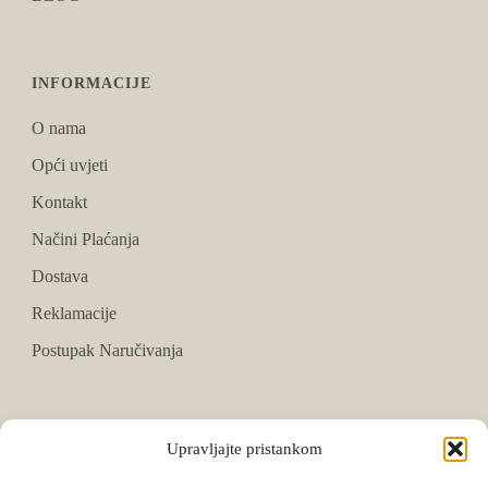
INFORMACIJE
O nama
Opći uvjeti
Kontakt
Načini Plaćanja
Dostava
Reklamacije
Postupak Naručivanja
PRATITE NAS
Upravljajte pristankom
Facebook