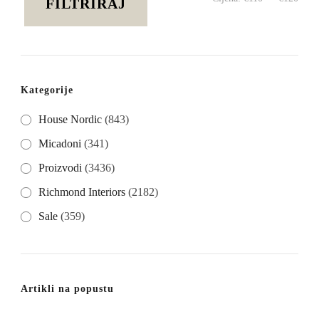
FILTRIRAJ
cije
cije
Kategorije
House Nordic
(843)
Micadoni
(341)
Proizvodi
(3436)
Richmond Interiors
(2182)
Sale
(359)
Artikli na popustu