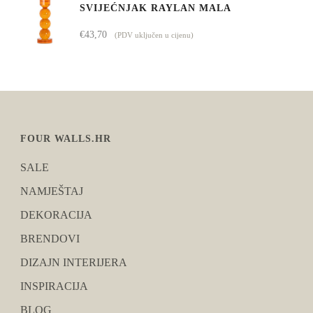
SVIJEĆNJAK RAYLAN MALA
€
43,70
(PDV uključen u cijenu)
FOUR WALLS.HR
SALE
NAMJEŠTAJ
DEKORACIJA
BRENDOVI
DIZAJN INTERIJERA
INSPIRACIJA
BLOG