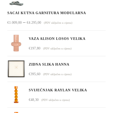
SACAI KUTNA GARNITURA MODULARNA
Raspon
–
€
1.009,00
€
4.295,00
(PDV uključen u cijenu)
cijena:
od
VAZA ALISON LOSOS VELIKA
€1.009,00
€
197,80
(PDV uključen u cijenu)
do
€4.295,00
ZIDNA SLIKA HANNA
€
395,60
(PDV uključen u cijenu)
SVIJEĆNJAK RAYLAN VELIKA
€
48,30
(PDV uključen u cijenu)