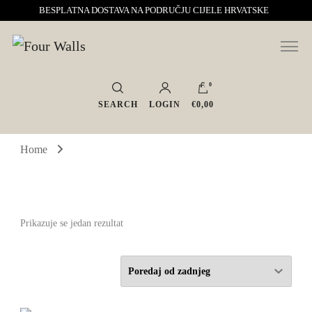
BESPLATNA DOSTAVA NA PODRUČJU CIJELE HRVATSKE
Sve za interijer po Vašoj mjeri. Salon namještaja, dekoracije i rasvjete.
Four Walls
Interijeri s karakterom
0
SEARCH
LOGIN
€0,00
Home
Prikazuje se jedan rezultat