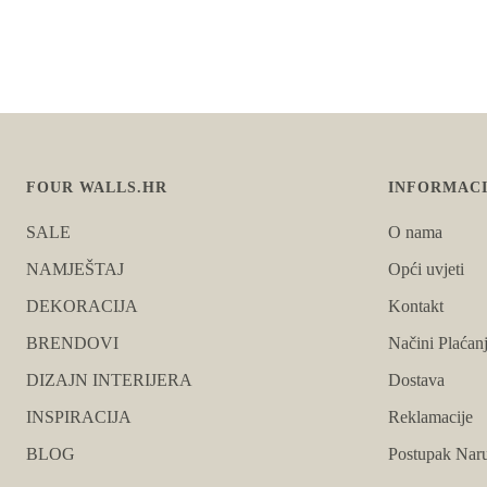
FOUR WALLS.HR
INFORMACI
SALE
O nama
NAMJEŠTAJ
Opći uvjeti
DEKORACIJA
Kontakt
BRENDOVI
Načini Plaćan
DIZAJN INTERIJERA
Dostava
INSPIRACIJA
Reklamacije
BLOG
Postupak Naru