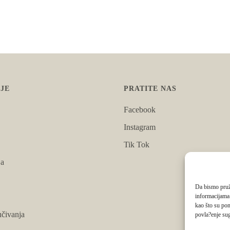
JE
PRATITE NAS
Facebook
Instagram
Tik Tok
ja
Da bismo pruži
informacijama
kao što su pon
čivanja
povla?enje sug