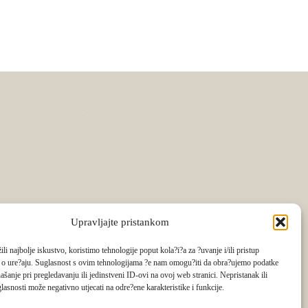
Upravljajte pristankom
li najbolje iskustvo, koristimo tehnologije poput kola?i?a za ?uvanje i/ili pristup
 o ure?aju. Suglasnost s ovim tehnologijama ?e nam omogu?iti da obra?ujemo podatke
ašanje pri pregledavanju ili jedinstveni ID-ovi na ovoj web stranici. Nepristanak ili
lasnosti može negativno utjecati na odre?ene karakteristike i funkcije.