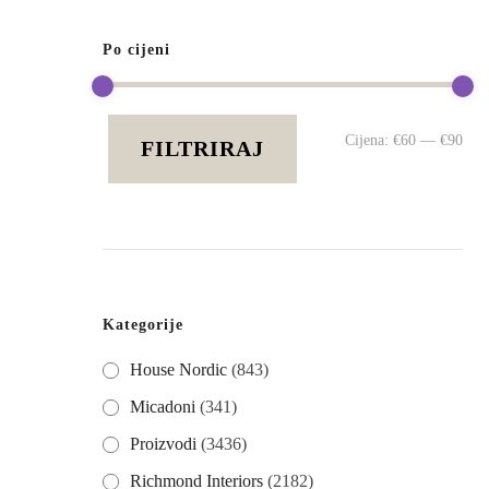
Po cijeni
Mi
Ma
Cijena:
€60
—
€90
FILTRIRAJ
cij
cij
Kategorije
House Nordic
(843)
Micadoni
(341)
Proizvodi
(3436)
Richmond Interiors
(2182)