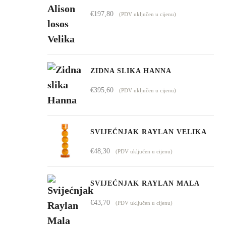
€1.009,00
€
197,80
(PDV uključen u cijenu)
do
€4.295,00
ZIDNA SLIKA HANNA
€
395,60
(PDV uključen u cijenu)
SVIJEĆNJAK RAYLAN VELIKA
€
48,30
(PDV uključen u cijenu)
SVIJEĆNJAK RAYLAN MALA
€
43,70
(PDV uključen u cijenu)