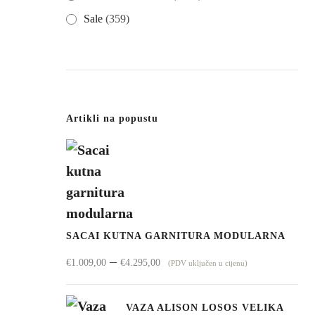
Sale
(359)
Artikli na popustu
SACAI KUTNA GARNITURA MODULARNA
Raspon
–
€
1.009,00
€
4.295,00
(PDV uključen u cijenu)
cijena:
od
VAZA ALISON LOSOS VELIKA