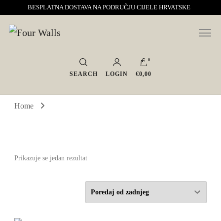
BESPLATNA DOSTAVA NA PODRUČJU CIJELE HRVATSKE
Sve za interijer po Vašoj mjeri. Salon namještaja, dekoracije i rasvjete.
Four Walls
Interijeri s karakterom
0
SEARCH
LOGIN
€0,00
Home
Prikazuje se jedan rezultat