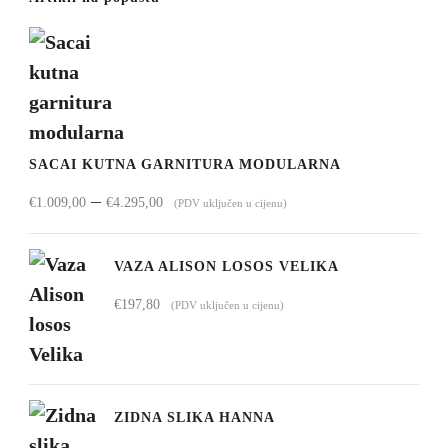
SACAI KUTNA GARNITURA MODULARNA
Raspon
–
€
1.009,00
€
4.295,00
(PDV uključen u cijenu)
cijena:
od
VAZA ALISON LOSOS VELIKA
€1.009,00
€
197,80
(PDV uključen u cijenu)
do
€4.295,00
ZIDNA SLIKA HANNA