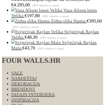
€4.295,00
(PDV uključen u cijenu)
Vaza Alison losos
Velika
€
197,80
(PDV uključen u cijenu)
Zidna slika Hanna
€
395,60
(PDV uključen u cijenu)
Svijećnjak Raylan
Velika
€
48,30
(PDV uključen u cijenu)
Svijećnjak Raylan
Mala
€
43,70
(PDV uključen u cijenu)
FOUR WALLS.HR
SALE
NAMJEŠTAJ
DEKORACIJA
BRENDOVI
DIZAJN INTERIJERA
INSPIRACIJA