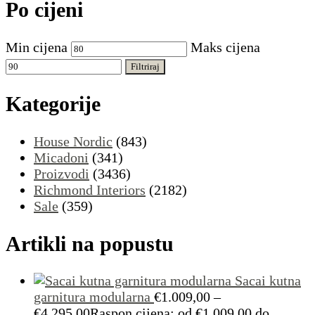
Po cijeni
Min cijena
Maks cijena
Filtriraj
Kategorije
House Nordic
(843)
Micadoni
(341)
Proizvodi
(3436)
Richmond Interiors
(2182)
Sale
(359)
Artikli na popustu
Sacai kutna
garnitura modularna
€
1.009,00
–
€
4.295,00
Raspon cijena: od €1.009,00 do