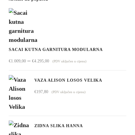
SACAI KUTNA GARNITURA MODULARNA
Raspon
–
€
1.009,00
€
4.295,00
(PDV uključen u cijenu)
cijena:
od
VAZA ALISON LOSOS VELIKA
€1.009,00
€
197,80
(PDV uključen u cijenu)
do
€4.295,00
ZIDNA SLIKA HANNA