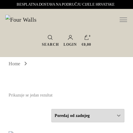
BESPLATNA DOSTAVA NA PODRUČJU CIJELE HRVATSKE
Sve za interijer po Vašoj mjeri. Salon namještaja, dekoracije i rasvjete.
Four Walls
Interijeri s karakterom
0
SEARCH
LOGIN
€0,00
Home
Prikazuje se jedan rezultat