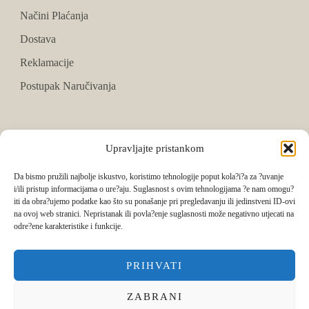
Načini Plaćanja
Dostava
Reklamacije
Postupak Naručivanja
PRATITE NAS
Upravljajte pristankom
Facebook
Da bismo pružili najbolje iskustvo, koristimo tehnologije poput kola?i?a za ?uvanje
i/ili pristup informacijama o ure?aju. Suglasnost s ovim tehnologijama ?e nam omogu?
Instagram
iti da obra?ujemo podatke kao što su ponašanje pri pregledavanju ili jedinstveni ID-ovi
na ovoj web stranici. Nepristanak ili povla?enje suglasnosti može negativno utjecati na
Tik Tok
odre?ene karakteristike i funkcije.
PRIHVATI
ZABRANI