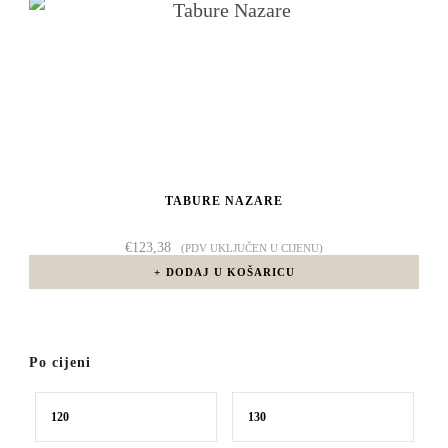
TABURE NAZARE
€
123,38
(PDV UKLJUČEN U CIJENU)
DODAJ U KOŠARICU
Po cijeni
Min
Maks