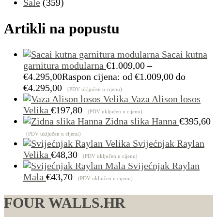
Sale
(359)
Artikli na popustu
Sacai kutna
garnitura modularna
€
1.009,00
–
€
4.295,00
Raspon cijena: od €1.009,00 do
€4.295,00
(PDV uključen u cijenu)
Vaza Alison losos
Velika
€
197,80
(PDV uključen u cijenu)
Zidna slika Hanna
€
395,60
(PDV uključen u cijenu)
Svijećnjak Raylan
Velika
€
48,30
(PDV uključen u cijenu)
Svijećnjak Raylan
Mala
€
43,70
(PDV uključen u cijenu)
FOUR WALLS.HR