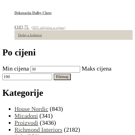
Dekoracija Dalby Chest
€
183,75
(PDV uključen u cijenu)
Dodaj u košaricu
Po cijeni
Min cijena
Maks cijena
Filtriraj
Kategorije
House Nordic
(843)
Micadoni
(341)
Proizvodi
(3436)
Richmond Interiors
(2182)