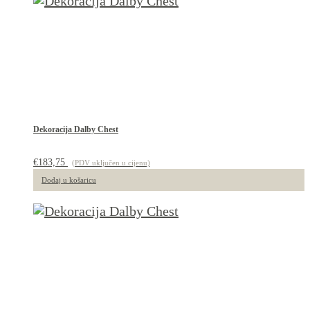
Dekoracija Dalby Chest
€
183,75
(PDV uključen u cijenu)
Dodaj u košaricu