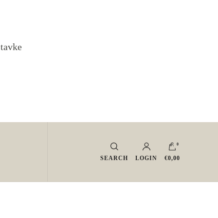
stavke
0
SEARCH
LOGIN
€0,00