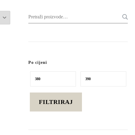
Pretraži:
Po cijeni
Min
Maks
cijena
cijena
FILTRIRAJ