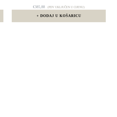
€
385,88
(PDV UKLJUČEN U CIJENU)
DODAJ U KOŠARICU