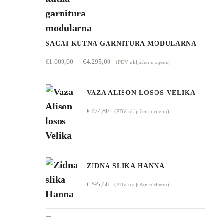
SACAI KUTNA GARNITURA MODULARNA
Raspon
–
€
1.009,00
€
4.295,00
(PDV uključen u cijenu)
cijena:
od
VAZA ALISON LOSOS VELIKA
€1.009,00
€
197,80
(PDV uključen u cijenu)
do
€4.295,00
ZIDNA SLIKA HANNA
€
395,60
(PDV uključen u cijenu)