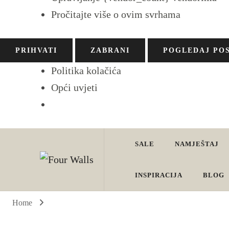
Pročitajte više o ovim svrhama
PRIHVATI
ZABRANI
POGLEDAJ PO
Politika kolačića
Opći uvjeti
SALE
NAMJEŠTAJ
Four Walls
Sve za interijer po Vašoj mjeri. Salon namještaja, dekoracije i ras
INSPIRACIJA
BLOG
Home