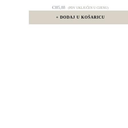
€
385,88
(PDV UKLJUČEN U CIJENU)
DODAJ U KOŠARICU