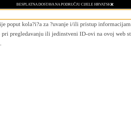
BESPLATNA DOSTAVA NA PODRUČJU CIJELE HRVATSKE
ije poput kola?i?a za ?uvanje i/ili pristup informacij
ri pregledavanju ili jedinstveni ID-ovi na ovoj web st
.