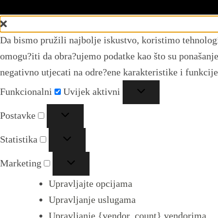
Upravljajte pristankom
Da bismo pružili najbolje iskustvo, koristimo tehnolog
omogu?iti da obra?ujemo podatke kao što su ponašanje p
negativno utjecati na odre?ene karakteristike i funkcije
Funkcionalni
Funkcionalni
Uvijek aktivni
Postavke
Postavke
Statistika
Statistika
Marketing
Marketing
Upravljajte opcijama
Upravljanje uslugama
Upravljanje {vendor_count} vendorima