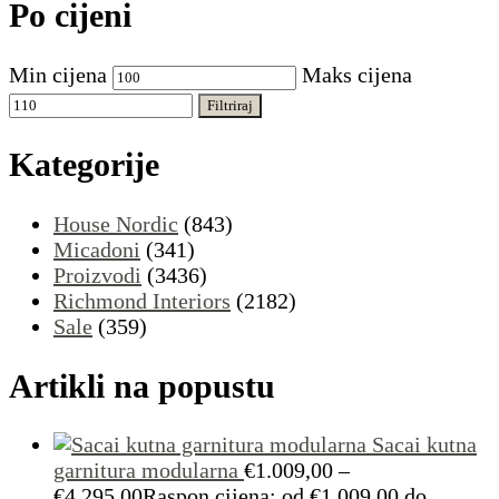
Po cijeni
Min cijena
Maks cijena
Filtriraj
Kategorije
House Nordic
(843)
Micadoni
(341)
Proizvodi
(3436)
Richmond Interiors
(2182)
Sale
(359)
Artikli na popustu
Sacai kutna
garnitura modularna
€
1.009,00
–
€
4.295,00
Raspon cijena: od €1.009,00 do