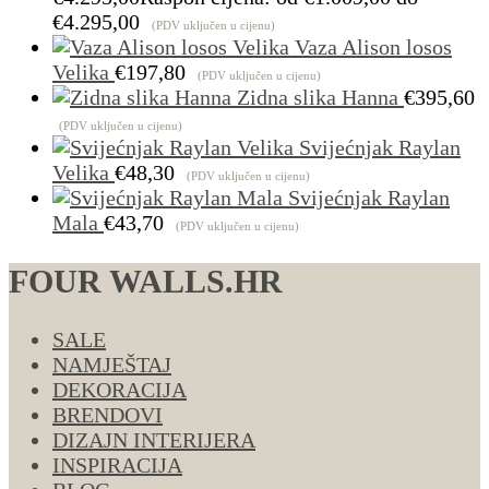
€4.295,00
(PDV uključen u cijenu)
Vaza Alison losos
Velika
€
197,80
(PDV uključen u cijenu)
Zidna slika Hanna
€
395,60
(PDV uključen u cijenu)
Svijećnjak Raylan
Velika
€
48,30
(PDV uključen u cijenu)
Svijećnjak Raylan
Mala
€
43,70
(PDV uključen u cijenu)
FOUR WALLS.HR
SALE
NAMJEŠTAJ
DEKORACIJA
BRENDOVI
DIZAJN INTERIJERA
INSPIRACIJA