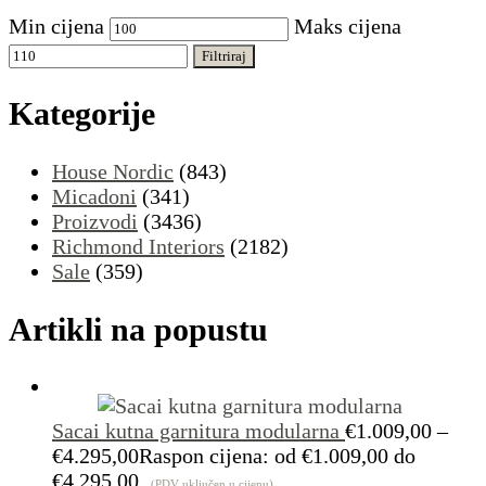
Min cijena
Maks cijena
Filtriraj
Kategorije
House Nordic
(843)
Micadoni
(341)
Proizvodi
(3436)
Richmond Interiors
(2182)
Sale
(359)
Artikli na popustu
Sacai kutna garnitura modularna
€
1.009,00
–
€
4.295,00
Raspon cijena: od €1.009,00 do
€4.295,00
(PDV uključen u cijenu)