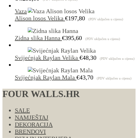
Vaza
Alison losos Velika
€
197,80
(PDV uključen u cijenu)
Zidna slika Hanna
€
395,60
(PDV uključen u cijenu)
Svijećnjak Raylan Velika
€
48,30
(PDV uključen u cijenu)
Svijećnjak Raylan Mala
€
43,70
(PDV uključen u cijenu)
FOUR WALLS.HR
SALE
NAMJEŠTAJ
DEKORACIJA
BRENDOVI