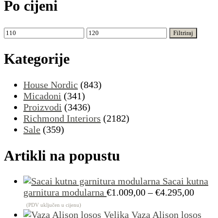
Po cijeni
Min
Maks
Filtriraj
cijena
cijena
Kategorije
House Nordic
(843)
Micadoni
(341)
Proizvodi
(3436)
Richmond Interiors
(2182)
Sale
(359)
Artikli na popustu
Sacai kutna
Raspo
garnitura modularna
€
1.009,00
–
€
4.295,00
cijena
(PDV uključen u cijenu)
od
Vaza Alison losos