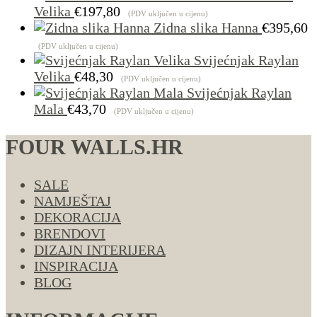
€1.00
Velika
€
197,80
(PDV uključen u cijenu)
do
Zidna slika Hanna
€
395,60
€4.29
(PDV uključen u cijenu)
Svijećnjak Raylan
Velika
€
48,30
(PDV uključen u cijenu)
Svijećnjak Raylan
Mala
€
43,70
(PDV uključen u cijenu)
FOUR WALLS.HR
SALE
NAMJEŠTAJ
DEKORACIJA
BRENDOVI
DIZAJN INTERIJERA
INSPIRACIJA
BLOG