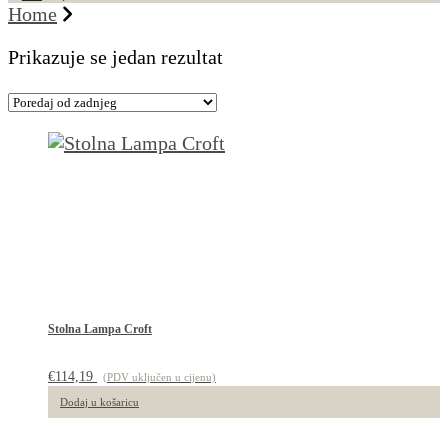
Home
Prikazuje se jedan rezultat
Stolna Lampa Croft
€
114,19
(PDV uključen u cijenu)
Dodaj u košaricu