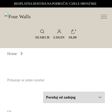
BESPLATNA DOSTAVA NA PODRUČJU CIJELE HRVATSKE
Sve za interijer po Vašoj mjeri. Salon namještaja, dekoracije i rasvjete.
Four Walls
Interijeri s karakterom
0
SEARCH
LOGIN
€0,00
Home
Prikazuje se jedan rezultat