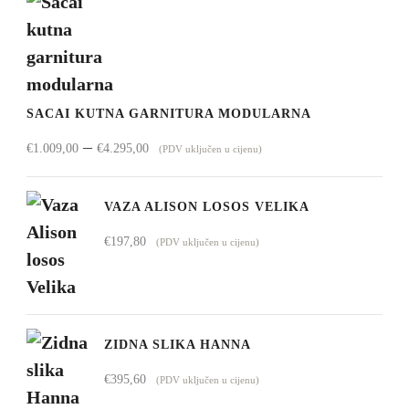
SACAI KUTNA GARNITURA MODULARNA
Raspon
–
€
1.009,00
€
4.295,00
(PDV uključen u cijenu)
cijena:
od
VAZA ALISON LOSOS VELIKA
€1.009,00
€
197,80
(PDV uključen u cijenu)
do
€4.295,00
ZIDNA SLIKA HANNA
€
395,60
(PDV uključen u cijenu)