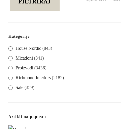
FILTRIRAJ
cije
cije
Kategorije
House Nordic
(843)
Micadoni
(341)
Proizvodi
(3436)
Richmond Interiors
(2182)
Sale
(359)
Artikli na popustu