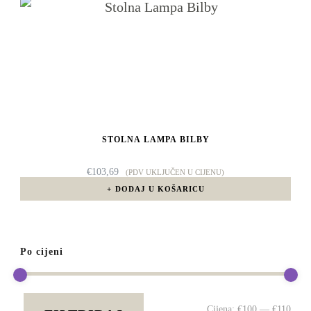
STOLNA LAMPA BILBY
€
103,69
(PDV UKLJUČEN U CIJENU)
DODAJ U KOŠARICU
Po cijeni
Min
Mak
Cijena:
€100
—
€110