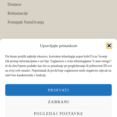
Dostava
Reklamacije
Postupak Naručivanja
PRATITE NAS
Upravljajte pristankom
Facebook
Da bismo pružili najbolje iskustvo, koristimo tehnologije poput kola?i?a za ?uvanje
i/ili pristup informacijama o ure?aju. Suglasnost s ovim tehnologijama ?e nam omogu?
Instagram
iti da obra?ujemo podatke kao što su ponašanje pri pregledavanju ili jedinstveni ID-ovi
na ovoj web stranici. Nepristanak ili povla?enje suglasnosti može negativno utjecati na
Tik Tok
odre?ene karakteristike i funkcije.
PRIHVATI
ZABRANI
POGLEDAJ POSTAVKE