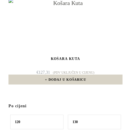
KOŠARA KUTA
€
127,31
(PDV UKLJUČEN U CIJENU)
DODAJ U KOŠARICU
Po cijeni
Min
Maks