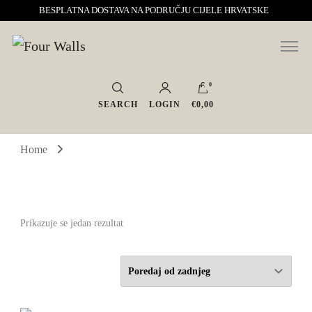
BESPLATNA DOSTAVA NA PODRUČJU CIJELE HRVATSKE
Sve za interijer po Vašoj mjeri. Salon namještaja, dekoracije i rasvjete.
Four Walls
Interijeri s karakterom
0
SEARCH
LOGIN
€0,00
Home
Prikazuje se jedan rezultat