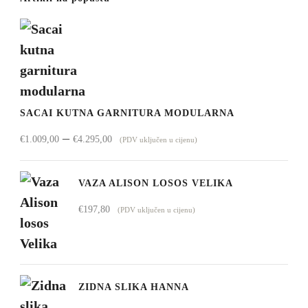
SACAI KUTNA GARNITURA MODULARNA
Raspon
–
€
1.009,00
€
4.295,00
(PDV uključen u cijenu)
cijena:
od
VAZA ALISON LOSOS VELIKA
€1.009,00
€
197,80
(PDV uključen u cijenu)
do
€4.295,00
ZIDNA SLIKA HANNA