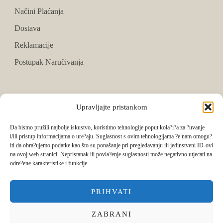
Načini Plaćanja
Dostava
Reklamacije
Postupak Naručivanja
PRATITE NAS
Upravljajte pristankom
Facebook
Da bismo pružili najbolje iskustvo, koristimo tehnologije poput kola?i?a za ?uvanje
i/ili pristup informacijama o ure?aju. Suglasnost s ovim tehnologijama ?e nam omogu?
Instagram
iti da obra?ujemo podatke kao što su ponašanje pri pregledavanju ili jedinstveni ID-ovi
na ovoj web stranici. Nepristanak ili povla?enje suglasnosti može negativno utjecati na
Tik Tok
odre?ene karakteristike i funkcije.
PRIHVATI
ZABRANI