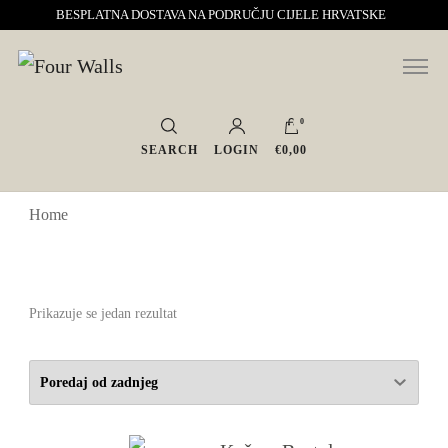
BESPLATNA DOSTAVA NA PODRUČJU CIJELE HRVATSKE
Sve za interijer po Vašoj mjeri. Salon namještaja, dekoracije i rasvjete.
Four Walls
Interijeri s karakterom
0
SEARCH
LOGIN
€0,00
Home
Prikazuje se jedan rezultat