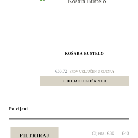
KOŠARA BUSTELO
€
38,72
(PDV UKLJUČEN U CIJENU)
DODAJ U KOŠARICU
Po cijeni
Min
Maks
Cijena:
€30
—
€40
FILTRIRAJ