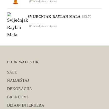
(PDV uključen u cijenu)
SVIJEĆNJAK RAYLAN MALA
€
43,70
(PDV uključen u cijenu)
FOUR WALLS.HR
SALE
NAMJEŠTAJ
DEKORACIJA
BRENDOVI
DIZAJN INTERIJERA