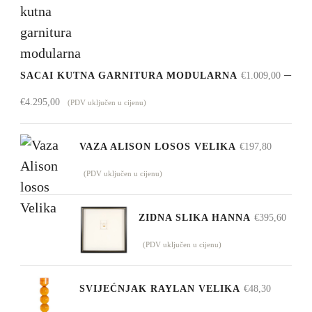
–
SACAI KUTNA GARNITURA MODULARNA
€
1.009,00
Raspon
€
4.295,00
(PDV uključen u cijenu)
cijena:
od
VAZA ALISON LOSOS VELIKA
€
197,80
€1.009,00
(PDV uključen u cijenu)
do
€4.295,00
ZIDNA SLIKA HANNA
€
395,60
(PDV uključen u cijenu)
SVIJEĆNJAK RAYLAN VELIKA
€
48,30