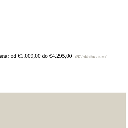
ena: od €1.009,00 do €4.295,00
(PDV uključen u cijenu)