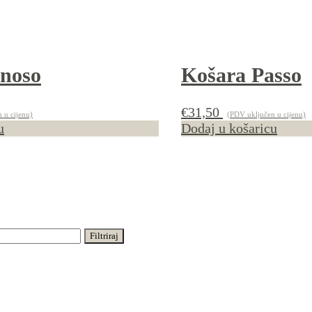
enoso
Košara Passo
€
31,50
 u cijenu)
(PDV uključen u cijenu)
u
Dodaj u košaricu
Filtriraj