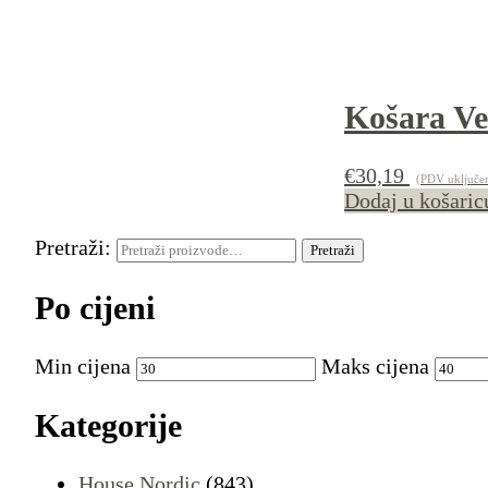
Košara V
€
30,19
(PDV uključen
Dodaj u košaric
Pretraži:
Pretraži
Po cijeni
Min cijena
Maks cijena
Kategorije
House Nordic
(843)