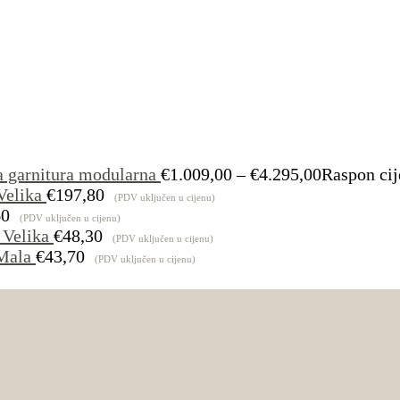
a garnitura modularna
€
1.009,00
–
€
4.295,00
Raspon cij
Velika
€
197,80
(PDV uključen u cijenu)
60
(PDV uključen u cijenu)
 Velika
€
48,30
(PDV uključen u cijenu)
Mala
€
43,70
(PDV uključen u cijenu)