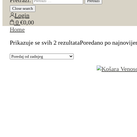
Pretraži:
Close search
Login
0
€0,00
Home
Prikazuje se svih 2 rezultata
Poredano po najnovij