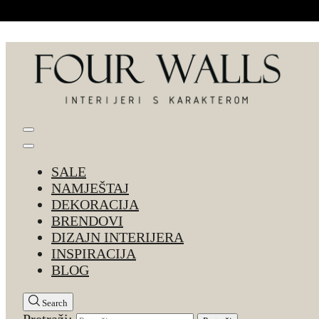
Skip to Content
Four Walls
Sve za interijer po Vašoj mjeri. Salon namještaja, d
SALE
NAMJEŠTAJ
DEKORACIJA
BRENDOVI
DIZAJN INTERIJERA
INSPIRACIJA
BLOG
Search