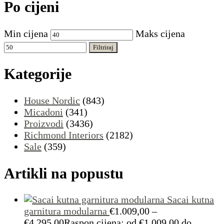
Po cijeni
Min cijena
Maks cijena
Filtriraj
Kategorije
House Nordic
(843)
Micadoni
(341)
Proizvodi
(3436)
Richmond Interiors
(2182)
Sale
(359)
Artikli na popustu
Sacai kutna
garnitura modularna
€
1.009,00
–
€
4.295,00
Raspon cijena: od €1.009,00 do