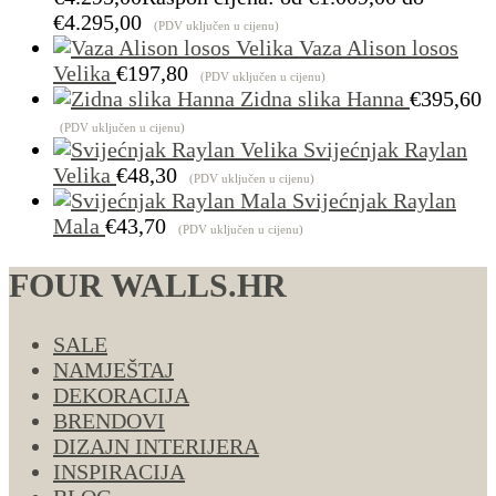
€4.295,00
(PDV uključen u cijenu)
Vaza Alison losos
Velika
€
197,80
(PDV uključen u cijenu)
Zidna slika Hanna
€
395,60
(PDV uključen u cijenu)
Svijećnjak Raylan
Velika
€
48,30
(PDV uključen u cijenu)
Svijećnjak Raylan
Mala
€
43,70
(PDV uključen u cijenu)
FOUR WALLS.HR
SALE
NAMJEŠTAJ
DEKORACIJA
BRENDOVI
DIZAJN INTERIJERA
INSPIRACIJA