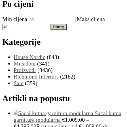
Po cijeni
Min cijena
Maks cijena
Filtriraj
Kategorije
House Nordic
(843)
Micadoni
(341)
Proizvodi
(3436)
Richmond Interiors
(2182)
Sale
(359)
Artikli na popustu
Sacai kutna
garnitura modularna
€
1.009,00
–
€
4.295,00
Raspon cijena: od €1.009,00 do