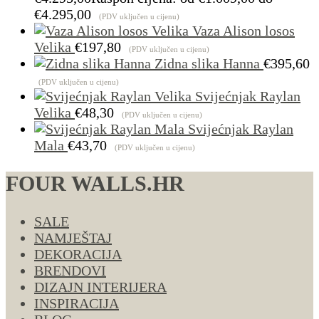
€4.295,00
(PDV uključen u cijenu)
Vaza Alison losos
Velika
€
197,80
(PDV uključen u cijenu)
Zidna slika Hanna
€
395,60
(PDV uključen u cijenu)
Svijećnjak Raylan
Velika
€
48,30
(PDV uključen u cijenu)
Svijećnjak Raylan
Mala
€
43,70
(PDV uključen u cijenu)
FOUR WALLS.HR
SALE
NAMJEŠTAJ
DEKORACIJA
BRENDOVI
DIZAJN INTERIJERA
INSPIRACIJA