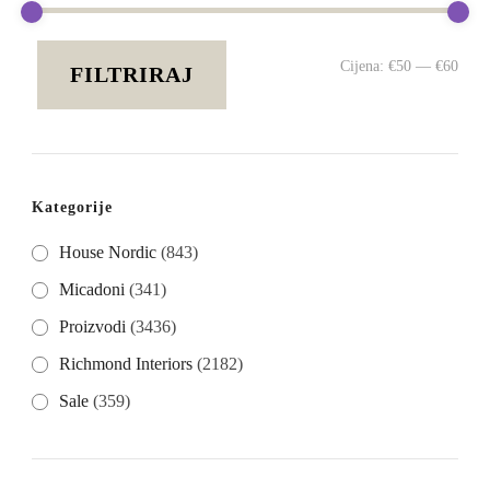
Min
Mak
Cijena:
€50
—
€60
FILTRIRAJ
cije
cije
Kategorije
House Nordic
(843)
Micadoni
(341)
Proizvodi
(3436)
Richmond Interiors
(2182)
Sale
(359)