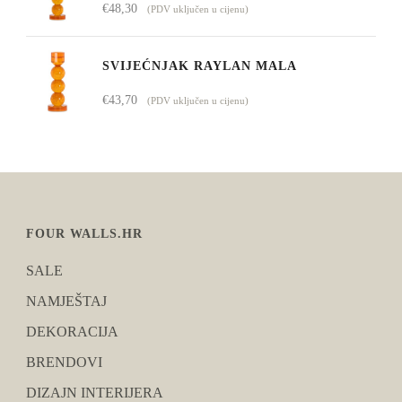
€
48,30
(PDV uključen u cijenu)
SVIJEĆNJAK RAYLAN MALA
€
43,70
(PDV uključen u cijenu)
FOUR WALLS.HR
SALE
NAMJEŠTAJ
DEKORACIJA
BRENDOVI
DIZAJN INTERIJERA