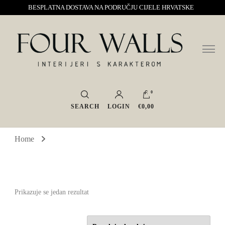
BESPLATNA DOSTAVA NA PODRUČJU CIJELE HRVATSKE
Sve za interijer po Vašoj mjeri. Salon namještaja, dekoracije i rasvjete.
Four Walls
Interijeri s karakterom
0
SEARCH
LOGIN
€0,00
Home
Prikazuje se jedan rezultat