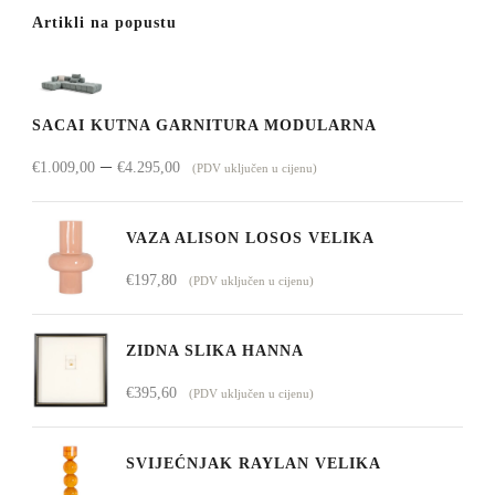
Artikli na popustu
SACAI KUTNA GARNITURA MODULARNA
Raspon
–
€
1.009,00
€
4.295,00
(PDV uključen u cijenu)
cijena:
od
VAZA ALISON LOSOS VELIKA
€1.009,00
€
197,80
(PDV uključen u cijenu)
do
€4.295,00
ZIDNA SLIKA HANNA
€
395,60
(PDV uključen u cijenu)
SVIJEĆNJAK RAYLAN VELIKA