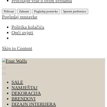
Pročitajte više o ovim svrhama
Prihvati
Zabrani
Pogledaj postavke
Spremi preference
Pogledaj postavke
Politika kolačića
Opći uvjeti
Skip to Content
Four Walls
Sve za interijer po Vašoj mjeri. Salon namještaja,
dekoracije i rasvjete. Interijeri s karakterom
SALE
NAMJEŠTAJ
DEKORACIJA
BRENDOVI
DIZAJN INTERIJERA