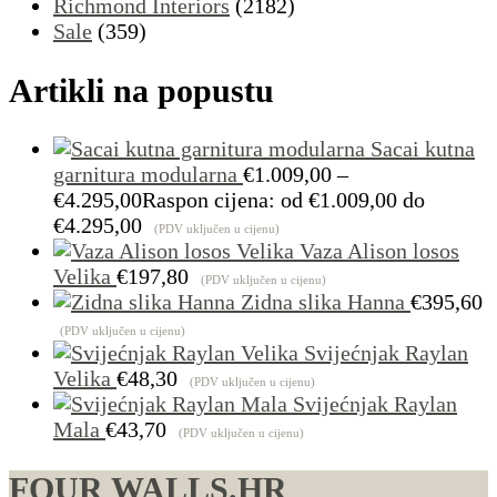
Richmond Interiors
(2182)
Sale
(359)
Artikli na popustu
Sacai kutna
garnitura modularna
€
1.009,00
–
€
4.295,00
Raspon cijena: od €1.009,00 do
€4.295,00
(PDV uključen u cijenu)
Vaza Alison losos
Velika
€
197,80
(PDV uključen u cijenu)
Zidna slika Hanna
€
395,60
(PDV uključen u cijenu)
Svijećnjak Raylan
Velika
€
48,30
(PDV uključen u cijenu)
Svijećnjak Raylan
Mala
€
43,70
(PDV uključen u cijenu)
FOUR WALLS.HR