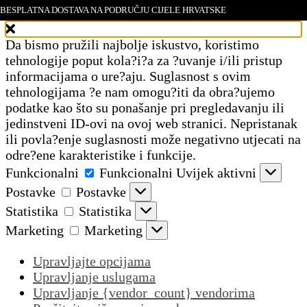
BESPLATNA DOSTAVA NA PODRUČJU CIJELE HRVATSKE
Upravljajte pristankom
Da bismo pružili najbolje iskustvo, koristimo
tehnologije poput kola?i?a za ?uvanje i/ili pristup
informacijama o ure?aju. Suglasnost s ovim
tehnologijama ?e nam omogu?iti da obra?ujemo
podatke kao što su ponašanje pri pregledavanju ili
jedinstveni ID-ovi na ovoj web stranici. Nepristanak
ili povla?enje suglasnosti može negativno utjecati na
odre?ene karakteristike i funkcije.
Funkcionalni
Funkcionalni
Uvijek aktivni
Postavke
Postavke
Statistika
Statistika
Marketing
Marketing
Upravljajte opcijama
Upravljanje uslugama
Upravljanje {vendor_count} vendorima