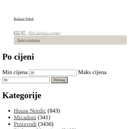
Košara Sebal
€
22,97
(PDV uključen u cijenu)
Dodaj u košaricu
Po cijeni
Min cijena
Maks cijena
Filtriraj
Kategorije
House Nordic
(843)
Micadoni
(341)
Proizvodi
(3436)