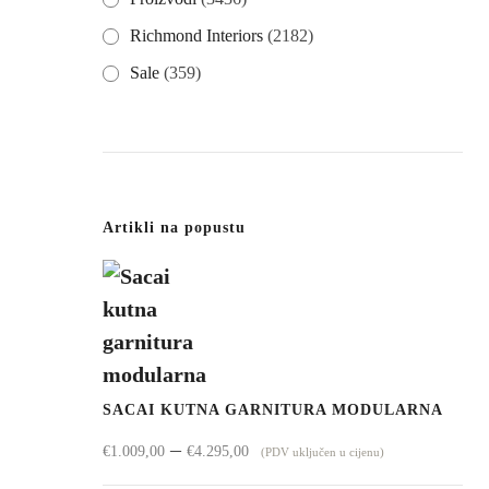
Richmond Interiors
(2182)
Sale
(359)
Artikli na popustu
SACAI KUTNA GARNITURA MODULARNA
Raspon
–
€
1.009,00
€
4.295,00
(PDV uključen u cijenu)
cijena: