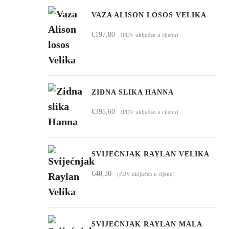
od
VAZA ALISON LOSOS VELIKA
€1.009,00
€
197,80
(PDV uključen u cijenu)
do
€4.295,00
ZIDNA SLIKA HANNA
€
395,60
(PDV uključen u cijenu)
SVIJEĆNJAK RAYLAN VELIKA
€
48,30
(PDV uključen u cijenu)
SVIJEĆNJAK RAYLAN MALA