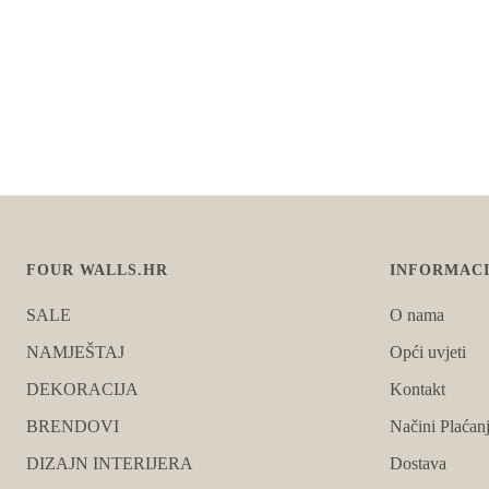
FOUR WALLS.HR
INFORMACI
SALE
O nama
NAMJEŠTAJ
Opći uvjeti
DEKORACIJA
Kontakt
BRENDOVI
Načini Plaćan
DIZAJN INTERIJERA
Dostava