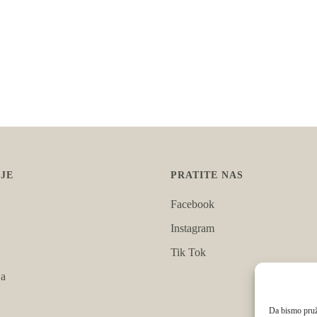
JE
PRATITE NAS
Facebook
Instagram
Tik Tok
ja
Da bismo pruži