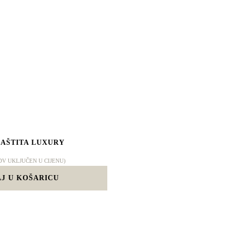
ZAŠTITA LUXURY
DV UKLJUČEN U CIJENU)
J U KOŠARICU