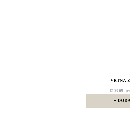
VRTNA 
€
103,69
(P
DODA