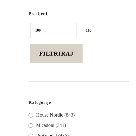
Po cijeni
Min
Maks
cijena
cijena
FILTRIRAJ
Kategorije
House Nordic
(843)
Micadoni
(341)
Proizvodi
(3436)